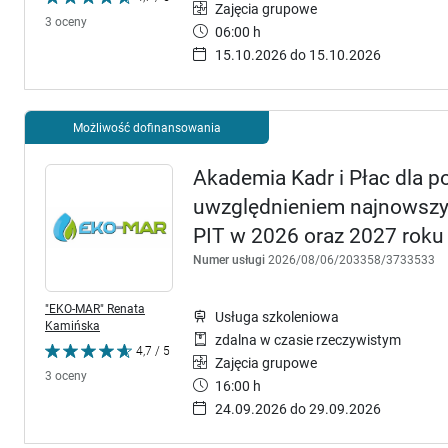
Zajęcia grupowe
3 oceny
06:00 h
15.10.2026 do 15.10.2026
Możliwość dofinansowania
Akademia Kadr i Płac dla p
uwzględnieniem najnowszyc
PIT w 2026 oraz 2027 roku
Numer usługi
2026/08/06/203358/3733533
"EKO-MAR" Renata
Usługa szkoleniowa
Kamińska
zdalna w czasie rzeczywistym
4,7 / 5
Zajęcia grupowe
3 oceny
16:00 h
24.09.2026 do 29.09.2026