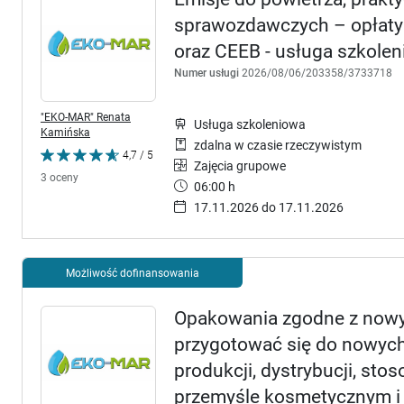
sprawozdawczych – opłaty 
oraz CEEB - usługa szkole
Numer usługi
2026/08/06/203358/3733718
"EKO-MAR" Renata
Usługa szkoleniowa
Kamińska
zdalna w czasie rzeczywistym
4,7 / 5
Zajęcia grupowe
3 oceny
06:00 h
17.11.2026 do 17.11.2026
Możliwość dofinansowania
Opakowania zgodne z nowy
przygotować się do nowyc
produkcji, dystrybucji, s
przemyśle kosmetycznym i