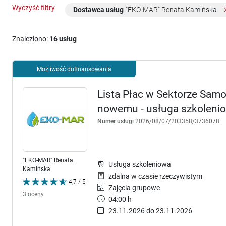
Wyczyść filtry
Dostawca usług
"EKO-MAR" Renata Kamińska
Znaleziono:
16 usług
Możliwość dofinansowania
Lista Płac w Sektorze Sam
nowemu - usługa szkoleni
Numer usługi
2026/08/07/203358/3736078
"EKO-MAR" Renata
Usługa szkoleniowa
Kamińska
zdalna w czasie rzeczywistym
4,7 / 5
Zajęcia grupowe
3 oceny
04:00 h
23.11.2026 do 23.11.2026