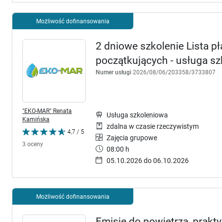
Możliwość dofinansowania
2 dniowe szkolenie Lista 
początkujących - usługa s
Numer usługi
2026/08/06/203358/3733807
"EKO-MAR" Renata
Usługa szkoleniowa
Kamińska
zdalna w czasie rzeczywistym
4,7 / 5
Zajęcia grupowe
3 oceny
08:00 h
05.10.2026 do 06.10.2026
Możliwość dofinansowania
Emisje do powietrza, prakt