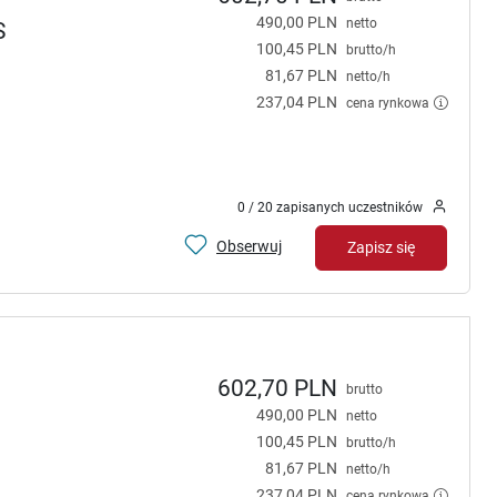
490,00 PLN
netto
S
100,45 PLN
brutto/h
81,67 PLN
netto/h
237,04 PLN
cena rynkowa
0 / 20 zapisanych uczestników
Obserwuj
Zapisz się
602,70 PLN
brutto
490,00 PLN
netto
100,45 PLN
brutto/h
81,67 PLN
netto/h
237,04 PLN
cena rynkowa