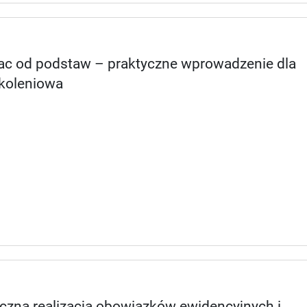
płac od podstaw – praktyczne wprowadzenie dla
zkoleniowa
yczna realizacja obowiązków ewidencyjnych i