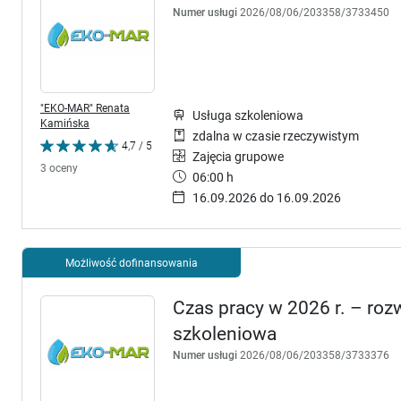
Numer usługi
2026/08/06/203358/3733450
"EKO-MAR" Renata
Usługa szkoleniowa
Kamińska
zdalna w czasie rzeczywistym
4,7 / 5
Zajęcia grupowe
3 oceny
06:00 h
16.09.2026 do 16.09.2026
Możliwość dofinansowania
Czas pracy w 2026 r. – ro
szkoleniowa
Numer usługi
2026/08/06/203358/3733376