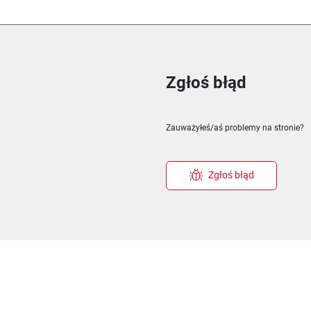
Zgłoś błąd
ie
m oknie
nowym oknie
Zauważyłeś/aś problemy na stronie?
Zgłoś błąd