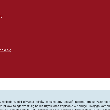
ug
enia się
rzedsiębiorczości używają plików cookies, aby ułatwić Internautom korzystani
tych plików, to zgadzasz się na ich użycie oraz zapisanie w pamięci Twojego kompu