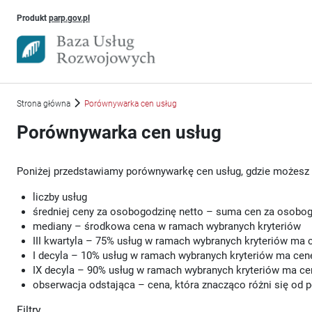
Uwaga, link otworzy się w nowym oknie
Produkt
parp.gov.pl
Strona główna
Porównywarka cen usług
Porównywarka cen usług
Poniżej przedstawiamy porównywarkę cen usług, gdzie możesz 
liczby usług
średniej ceny za osobogodzinę netto – suma cen za osobogo
mediany – środkowa cena w ramach wybranych kryteriów
III kwartyla – 75% usług w ramach wybranych kryteriów ma 
I decyla – 10% usług w ramach wybranych kryteriów ma cenę
IX decyla – 90% usług w ramach wybranych kryteriów ma cen
obserwacja odstająca – cena, która znacząco różni się od 
Filtry