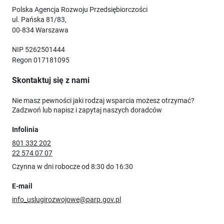
Polska Agencja Rozwoju Przedsiębiorczości
ul. Pańska 81/83,
00-834 Warszawa
NIP 5262501444
Regon 017181095
Skontaktuj się z nami
Nie masz pewności jaki rodzaj wsparcia możesz otrzymać?
Zadzwoń lub napisz i zapytaj naszych doradców
Infolinia
801 332 202
22 574 07 07
Czynna w dni robocze od 8:30 do 16:30
E-mail
info_uslugirozwojowe@parp.gov.pl