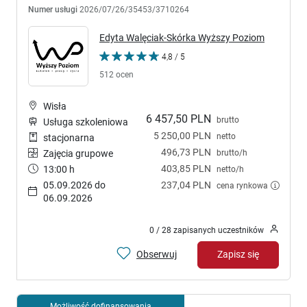
Numer usługi
2026/07/26/35453/3710264
Edyta Walęciak-Skórka Wyższy Poziom
4,8 / 5
512 ocen
Wisła
6 457,50 PLN
brutto
Usługa szkoleniowa
5 250,00 PLN
netto
stacjonarna
496,73 PLN
brutto/h
Zajęcia grupowe
403,85 PLN
13:00 h
netto/h
05.09.2026 do
237,04 PLN
cena rynkowa
06.09.2026
0 / 28 zapisanych uczestników
Obserwuj
Zapisz się
Możliwość dofinansowania