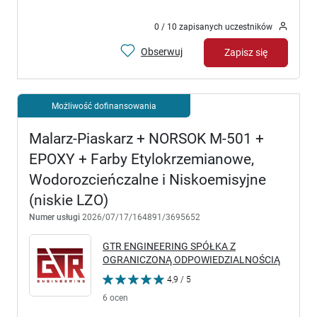
0 / 10 zapisanych uczestników
Obserwuj
Zapisz się
Możliwość dofinansowania
Malarz-Piaskarz + NORSOK M-501 +
EPOXY + Farby Etylokrzemianowe,
Wodorozcieńczalne i Niskoemisyjne
(niskie LZO)
Numer usługi
2026/07/17/164891/3695652
GTR ENGINEERING SPÓŁKA Z
OGRANICZONĄ ODPOWIEDZIALNOŚCIĄ
4,9 / 5
6 ocen