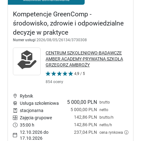
Kompetencje GreenComp -
środowisko, zdrowie i odpowiedzialne
decyzje w praktyce
Numer usługi
2026/08/05/26134/3730308
CENTRUM SZKOLENIOWO-BADAWCZE
AMBER ACADEMY-PRYWATNA SZKOŁA
GRZEGORZ AMBROŻY
4,9 / 5
854 oceny
Rybnik
5 000,00 PLN
brutto
Usługa szkoleniowa
5 000,00 PLN
netto
stacjonarna
142,86 PLN
brutto/h
Zajęcia grupowe
142,86 PLN
35:00 h
netto/h
12.10.2026 do
237,04 PLN
cena rynkowa
17.10.2026