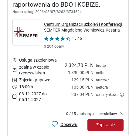
raportowania do BDO i KOBiZE.
Numer usługi
2026/08/07/8282/3734624
Centrum Organizacji Szkoleń i Konferencji
SEMPER Magdalena Wolniewicz-Kesaria
4,5 / 5
3 204 oceny
Usługa szkoleniowa
2 324,70 PLN
brutto
zdalna w czasie
1 890,00 PLN
rzeczywistym
netto
Zajęcia grupowe
129,15 PLN
brutto/h
18:00 h
105,00 PLN
netto/h
03.11.2027 do
237,04 PLN
cena rynkowa
05.11.2027
0 / 15 zapisanych uczestników
Obserwuj
Zapisz się