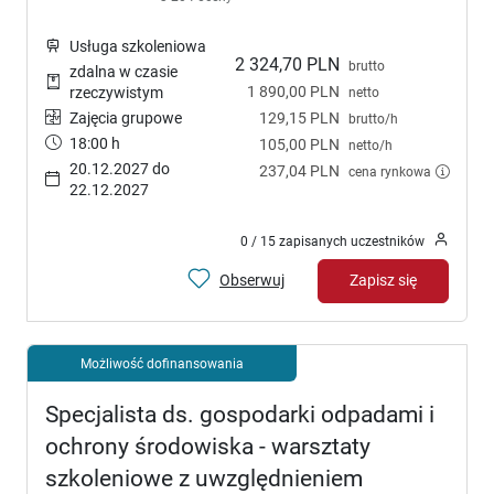
Usługa szkoleniowa
2 324,70 PLN
brutto
zdalna w czasie
1 890,00 PLN
rzeczywistym
netto
Zajęcia grupowe
129,15 PLN
brutto/h
18:00 h
105,00 PLN
netto/h
20.12.2027 do
237,04 PLN
cena rynkowa
22.12.2027
0 / 15 zapisanych uczestników
Obserwuj
Zapisz się
Możliwość dofinansowania
Specjalista ds. gospodarki odpadami i
ochrony środowiska - warsztaty
szkoleniowe z uwzględnieniem