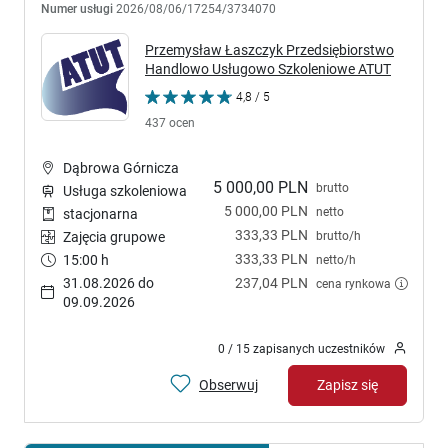
Numer usługi
2026/08/06/17254/3734070
Przemysław Łaszczyk Przedsiębiorstwo
Handlowo Usługowo Szkoleniowe ATUT
4,8 / 5
437 ocen
Dąbrowa Górnicza
5 000,00 PLN
brutto
Usługa szkoleniowa
5 000,00 PLN
netto
stacjonarna
333,33 PLN
brutto/h
Zajęcia grupowe
333,33 PLN
15:00 h
netto/h
31.08.2026 do
237,04 PLN
cena rynkowa
09.09.2026
0 / 15 zapisanych uczestników
Obserwuj
Zapisz się