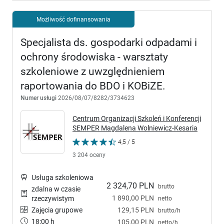
Możliwość dofinansowania
Specjalista ds. gospodarki odpadami i
ochrony środowiska - warsztaty
szkoleniowe z uwzględnieniem
raportowania do BDO i KOBiZE.
Numer usługi
2026/08/07/8282/3734623
Centrum Organizacji Szkoleń i Konferencji
SEMPER Magdalena Wolniewicz-Kesaria
4,5 / 5
3 204 oceny
Usługa szkoleniowa
2 324,70 PLN
brutto
zdalna w czasie
1 890,00 PLN
rzeczywistym
netto
Zajęcia grupowe
129,15 PLN
brutto/h
18:00 h
105,00 PLN
netto/h