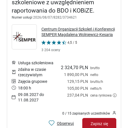
szkoleniowe z uwzględnieniem
raportowania do BDO i KOBiZE.
Numer usługi
2026/08/07/8282/3734621
Centrum Organizacji Szkoleń i Konferencji
SEMPER Magdalena Wolniewicz-Kesaria
4,5 / 5
3 204 oceny
Usługa szkoleniowa
2 324,70 PLN
brutto
zdalna w czasie
1 890,00 PLN
rzeczywistym
netto
Zajęcia grupowe
129,15 PLN
brutto/h
18:00 h
105,00 PLN
netto/h
09.08.2027 do
237,04 PLN
cena rynkowa
11.08.2027
0 / 15 zapisanych uczestników
Obserwuj
Zapisz się