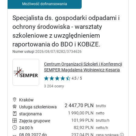
Możliwość dofinansowania
Specjalista ds. gospodarki odpadami i
ochrony środowiska - warsztaty
szkoleniowe z uwzględnieniem
raportowania do BDO i KOBiZE.
Numer usługi
2026/08/07/8282/3734626
Centrum Organizacji Szkoleń i Konferencji
SEMPER Magdalena Wolniewicz-Kesaria
4,5 / 5
3 204 oceny
Kraków
2 447,70 PLN
brutto
Usługa szkoleniowa
1 990,00 PLN
netto
stacjonarna
101,99 PLN
brutto/h
Zajęcia grupowe
82,92 PLN
24:00 h
netto/h
08.09.2027 do
237,04 PLN
cena rynkowa