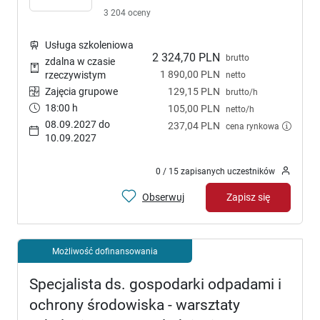
3 204 oceny
Usługa szkoleniowa
2 324,70 PLN
brutto
zdalna w czasie
1 890,00 PLN
rzeczywistym
netto
Zajęcia grupowe
129,15 PLN
brutto/h
18:00 h
105,00 PLN
netto/h
08.09.2027 do
237,04 PLN
cena rynkowa
10.09.2027
0 / 15 zapisanych uczestników
Obserwuj
Zapisz się
Możliwość dofinansowania
Specjalista ds. gospodarki odpadami i
ochrony środowiska - warsztaty