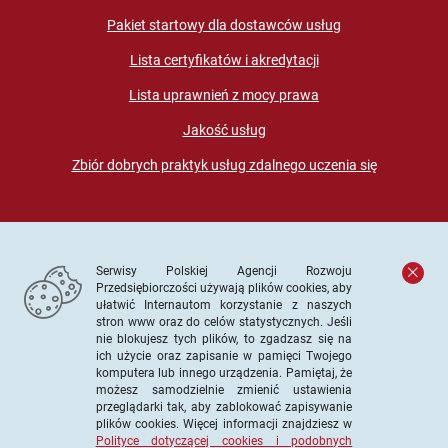
Pakiet startowy dla dostawców usług
Lista certyfikatów i akredytacji
Lista uprawnień z mocy prawa
Jakość usług
Zbiór dobrych praktyk usług zdalnego uczenia się
Serwisy Polskiej Agencji Rozwoju
Przedsiębiorczości używają plików cookies, aby
ułatwić Internautom korzystanie z naszych
stron www oraz do celów statystycznych. Jeśli
© PARP. Wszelkie prawa zastrzeżone
nie blokujesz tych plików, to zgadzasz się na
ich użycie oraz zapisanie w pamięci Twojego
komputera lub innego urządzenia. Pamiętaj, że
możesz samodzielnie zmienić ustawienia
przeglądarki tak, aby zablokować zapisywanie
Projekt współfinansowany ze środków Unii Europejskiej w
plików cookies. Więcej informacji znajdziesz w
ramach Europejskiego Funduszu Społecznego
Polityce dotyczącej cookies i podobnych