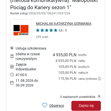
(metoda komunikatywna) "Małopolski
Pociąg do Kariery sezon 1"
Numer usługi
2026/05/03/166241/3531234
MICHALAK KATARZYNA GERMANIA
4,8 / 5
299 ocen
Usługa szkoleniowa
zdalna w czasie
4 935,00 PLN
brutto
rzeczywistym
4 935,00 PLN
netto
Zajęcia
105,00 PLN
brutto/h
indywidualne
105,00 PLN
netto/h
47:00 h
175,56 PLN
cena rynkowa
11.08.2026 do
30.09.2026
0 zapisanych uczestników
Obserwuj
Zapisz się