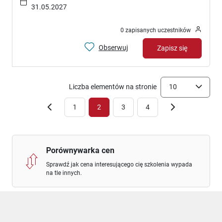
31.05.2027
0 zapisanych uczestników
Obserwuj
Zapisz się
Liczba elementów na stronie
10
1
2
3
4
Porównywarka cen
Sprawdź jak cena interesującego cię szkolenia wypada
na tle innych.