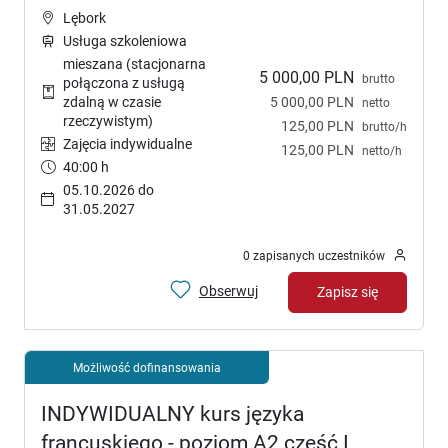
Lębork
Usługa szkoleniowa
mieszana (stacjonarna
5 000,00 PLN
brutto
połączona z usługą
5 000,00 PLN
zdalną w czasie
netto
rzeczywistym)
125,00 PLN
brutto/h
Zajęcia indywidualne
125,00 PLN
netto/h
40:00 h
05.10.2026 do
31.05.2027
0 zapisanych uczestników
Obserwuj
Zapisz się
Możliwość dofinansowania
INDYWIDUALNY kurs języka
francuskiego - poziom A2 część I