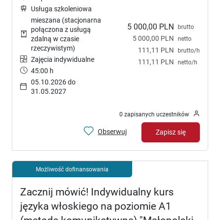
Usługa szkoleniowa
mieszana (stacjonarna
5 000,00 PLN
brutto
połączona z usługą
5 000,00 PLN
zdalną w czasie
netto
rzeczywistym)
111,11 PLN
brutto/h
Zajęcia indywidualne
111,11 PLN
netto/h
45:00 h
05.10.2026 do
31.05.2027
0 zapisanych uczestników
Obserwuj
Zapisz się
Możliwość dofinansowania
Zacznij mówić! Indywidualny kurs
języka włoskiego na poziomie A1