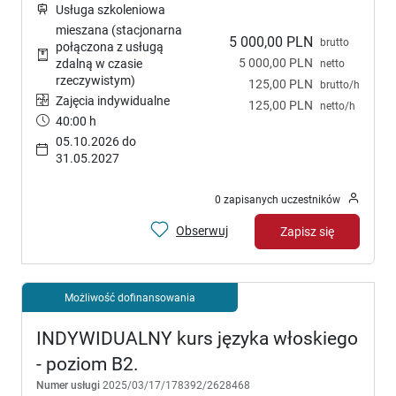
Usługa szkoleniowa
mieszana (stacjonarna
5 000,00 PLN
brutto
połączona z usługą
5 000,00 PLN
zdalną w czasie
netto
rzeczywistym)
125,00 PLN
brutto/h
Zajęcia indywidualne
125,00 PLN
netto/h
40:00 h
05.10.2026 do
31.05.2027
0 zapisanych uczestników
Obserwuj
Zapisz się
Możliwość dofinansowania
INDYWIDUALNY kurs języka włoskiego
- poziom B2.
Numer usługi
2025/03/17/178392/2628468