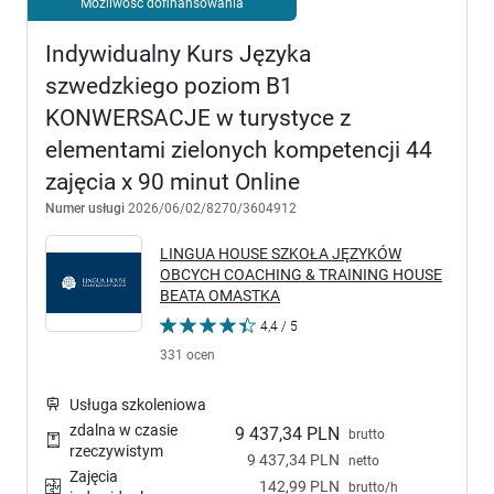
Możliwość dofinansowania
Indywidualny Kurs Języka
szwedzkiego poziom B1
KONWERSACJE w turystyce z
elementami zielonych kompetencji 44
zajęcia x 90 minut Online
Numer usługi
2026/06/02/8270/3604912
LINGUA HOUSE SZKOŁA JĘZYKÓW
OBCYCH COACHING & TRAINING HOUSE
BEATA OMASTKA
4,4 / 5
331 ocen
Usługa szkoleniowa
zdalna w czasie
9 437,34 PLN
brutto
rzeczywistym
9 437,34 PLN
netto
Zajęcia
142,99 PLN
brutto/h