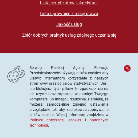
Lista certyfikatów i akredytacji
Lista uprawnień z mocy prawa
Jakość usług
Zbiór dobrych praktyk usług zdalnego uczenia się
Serwisy Polskiej Agencji Rozwoju
Przedsiębiorczości używają plików cookies, aby
ułatwić Internautom korzystanie z naszych
stron www oraz do celów statystycznych. Jeśli
© PARP. Wszelkie prawa zastrzeżone
nie blokujesz tych plików, to zgadzasz się na
ich użycie oraz zapisanie w pamięci Twojego
komputera lub innego urządzenia. Pamiętaj, że
możesz samodzielnie zmienić ustawienia
przeglądarki tak, aby zablokować zapisywanie
Projekt współfinansowany ze środków Unii Europejskiej w
plików cookies. Więcej informacji znajdziesz w
ramach Europejskiego Funduszu Społecznego
Polityce dotyczącej cookies i podobnych
technologii
.