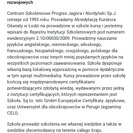
rozwojowych
Centrum Szkoleniowe Progres Jagóra i Nordyński Sp.J.
istnieje od 1993 roku. Posiadamy Akredytację Kuratora
Oświaty w Łodzi na prowadzone w szkole kursy i jesteśmy
wpisani do Rejestru Instytucji Szkoleniowych pod numerem
ewidencyjnym 2.10/00030/2009. Prowadzimy nauczanie
języków angielskiego, niemieckiego, włoskiego,
francuskiego, hiszpańskiego, rosyjskiego, polskiego dla
obcokrajowców oraz innych mniej popularnych języków na
wszystkich poziomach zaawansowania. Szkoła dysponuje
własną bazą lokalową wyposażoną w pomoce dydaktyczne
w tym sprzęt multimedialny. Kursy prowadzone przez szkołę
kończą się międzynarodowymi certyfikatami
potwierdzającymi zdobytą wiedzę, wydawanymi przez jedną
z instytucji certyfikujących, których reprezentantem jest
Szkoła. Są to: telc GmbH Europejskie Certyfikaty Językowe,
oraz Uniwersytet dla obcokrajowców w Perugii (egzaminy
CELI).
Szkoła prowadzi szkolenia we własnej siedzibie a także w
siedzibie zleceniodawcy na terenie całego kraju.