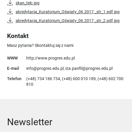
skan_telc.jpg
akredytacja_Kuratorium_Oświaty_06.2017,_str_1.pdf.jpg
akredytacja_Kuratorium_Oświaty_06.2017,_str_2.pdf.jpg
Kontakt
Masz pytania? Skontaktuj się z nami
Uwaga, link otworzy się w now
WWW
http://www.progres.edu.pl
E-mail
info@progres.edu.pl, iza.panfil@progres.edu.pl
Telefon
(+48) 734 186 734, (+48) 600 010 189, (+48) 602 700
810
Newsletter