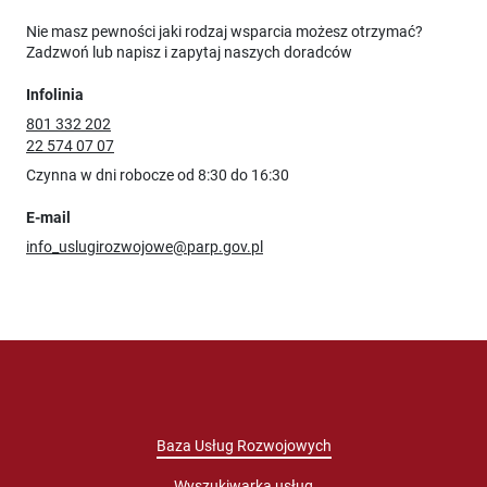
Nie masz pewności jaki rodzaj wsparcia możesz otrzymać?
Zadzwoń lub napisz i zapytaj naszych doradców
Infolinia
801 332 202
22 574 07 07
Czynna w dni robocze od 8:30 do 16:30
E-mail
info_uslugirozwojowe@parp.gov.pl
Baza Usług Rozwojowych
Wyszukiwarka usług