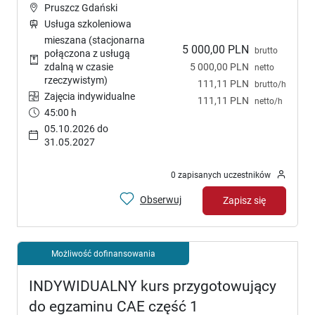
Pruszcz Gdański
Usługa szkoleniowa
mieszana (stacjonarna
5 000,00 PLN
brutto
połączona z usługą
5 000,00 PLN
zdalną w czasie
netto
rzeczywistym)
111,11 PLN
brutto/h
Zajęcia indywidualne
111,11 PLN
netto/h
45:00 h
05.10.2026 do
31.05.2027
0 zapisanych uczestników
Obserwuj
Zapisz się
Możliwość dofinansowania
INDYWIDUALNY kurs przygotowujący
do egzaminu CAE część 1