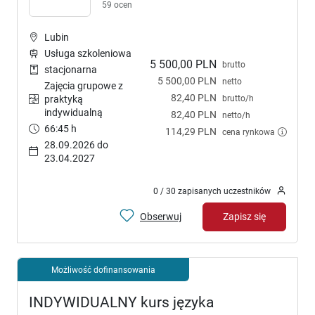
59 ocen
Lubin
Usługa szkoleniowa
5 500,00 PLN
brutto
stacjonarna
5 500,00 PLN
netto
Zajęcia grupowe z
82,40 PLN
brutto/h
praktyką
indywidualną
82,40 PLN
netto/h
66:45 h
114,29 PLN
cena rynkowa
28.09.2026 do
23.04.2027
0 / 30 zapisanych uczestników
Obserwuj
Zapisz się
Możliwość dofinansowania
INDYWIDUALNY kurs języka