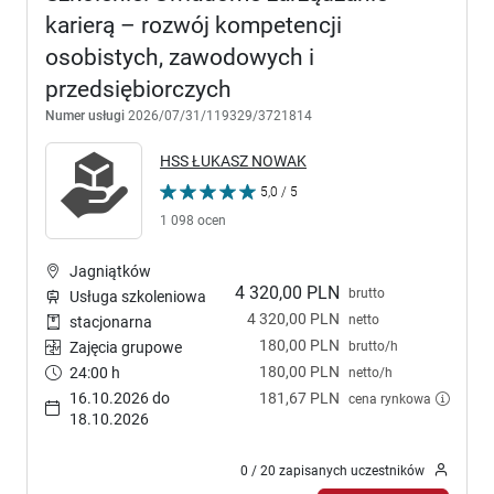
karierą – rozwój kompetencji
osobistych, zawodowych i
przedsiębiorczych
Numer usługi
2026/07/31/119329/3721814
HSS ŁUKASZ NOWAK
5,0 / 5
1 098 ocen
Jagniątków
4 320,00 PLN
brutto
Usługa szkoleniowa
4 320,00 PLN
netto
stacjonarna
180,00 PLN
brutto/h
Zajęcia grupowe
180,00 PLN
24:00 h
netto/h
16.10.2026 do
181,67 PLN
cena rynkowa
18.10.2026
0 / 20 zapisanych uczestników