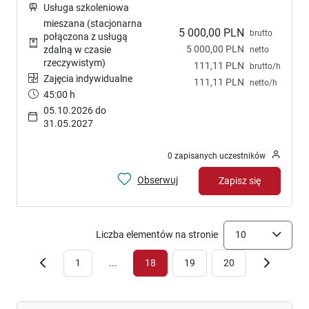
Usługa szkoleniowa
mieszana (stacjonarna
5 000,00 PLN
brutto
połączona z usługą
5 000,00 PLN
zdalną w czasie
netto
rzeczywistym)
111,11 PLN
brutto/h
Zajęcia indywidualne
111,11 PLN
netto/h
45:00 h
05.10.2026 do
31.05.2027
0 zapisanych uczestników
Obserwuj
Zapisz się
Liczba elementów na stronie
10
1
...
18
19
20