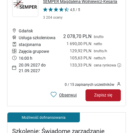
SEMPER Magdalena Wolniewicz-Kesaria
4,5 / 5
3 204 oceny
Gdańsk
2 078,70 PLN
brutto
Usługa szkoleniowa
1 690,00 PLN
netto
stacjonarna
129,92 PLN
brutto/h
Zajęcia grupowe
105,63 PLN
16:00 h
netto/h
20.09.2027 do
133,33 PLN
cena rynkowa
21.09.2027
0 / 15 zapisanych uczestników
Obserwuj
Zapisz się
Możliwość dofinansowania
Szkolenie: Świadome zarządzanie