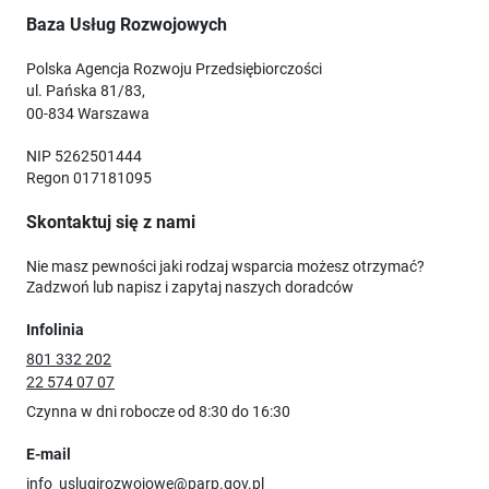
Baza Usług Rozwojowych
Polska Agencja Rozwoju Przedsiębiorczości
ul. Pańska 81/83,
00-834 Warszawa
NIP 5262501444
Regon 017181095
Skontaktuj się z nami
Nie masz pewności jaki rodzaj wsparcia możesz otrzymać?
Zadzwoń lub napisz i zapytaj naszych doradców
Infolinia
801 332 202
22 574 07 07
Czynna w dni robocze od 8:30 do 16:30
E-mail
info_uslugirozwojowe@parp.gov.pl