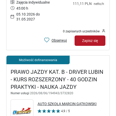
Zajęcia indywidualne
111,11 PLN
netto/h
45:00 h
05.10.2026 do
31.05.2027
0 zapisanych uczestników
Obserwuj
Zapisz się
Możliwość dofinansowania
PRAWO JAZDY KAT. B - DRiVER LUBIN
- KURS ROZSZERZONY - 40 GODZIN
PRAKTYKI - NAUKA JAZDY
Numer usługi
2026/08/06/194943/3732820
AUTO SZKOŁA MARCIN GĄTKOWSKI
4,9 / 5