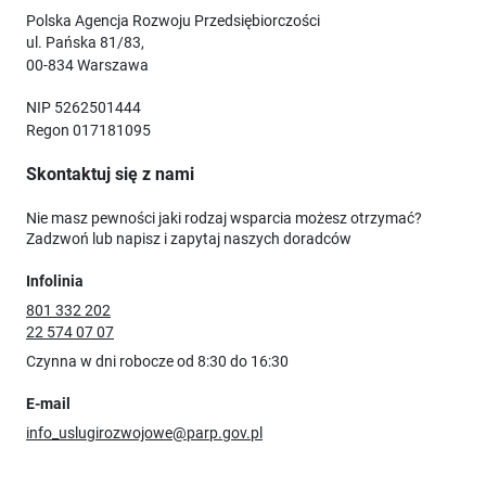
Polska Agencja Rozwoju Przedsiębiorczości
ul. Pańska 81/83,
00-834 Warszawa
NIP 5262501444
Regon 017181095
Skontaktuj się z nami
Nie masz pewności jaki rodzaj wsparcia możesz otrzymać?
Zadzwoń lub napisz i zapytaj naszych doradców
Infolinia
801 332 202
22 574 07 07
Czynna w dni robocze od 8:30 do 16:30
E-mail
info_uslugirozwojowe@parp.gov.pl