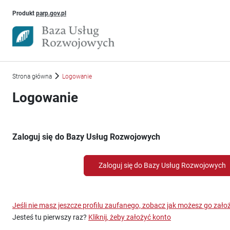
Uwaga, link otworzy się w nowym oknie
Produkt
parp.gov.pl
Strona główna
Logowanie
Logowanie
Zaloguj się do Bazy Usług Rozwojowych
Zaloguj się do Bazy Usług Rozwojowych
Jeśli nie masz jeszcze profilu zaufanego, zobacz jak możesz go zało
Jesteś tu pierwszy raz?
Kliknij, żeby założyć konto