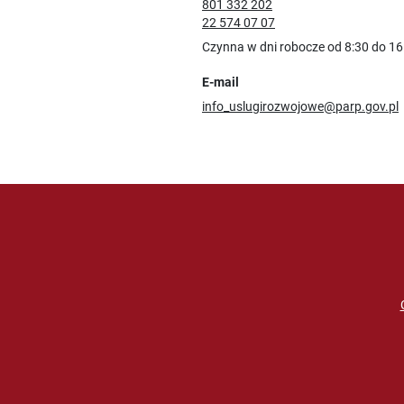
801 332 202
22 574 07 07
Czynna w dni robocze od 8:30 do 16
E-mail
info_uslugirozwojowe@parp.gov.pl