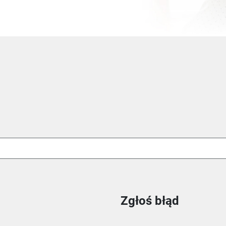
Zgłoś błąd
ie
m oknie
nowym oknie