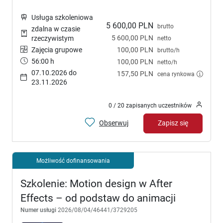
Usługa szkoleniowa
5 600,00 PLN
brutto
zdalna w czasie
5 600,00 PLN
rzeczywistym
netto
Zajęcia grupowe
100,00 PLN
brutto/h
56:00 h
100,00 PLN
netto/h
07.10.2026 do
157,50 PLN
cena rynkowa
23.11.2026
0 / 20 zapisanych uczestników
Obserwuj
Zapisz się
Możliwość dofinansowania
Szkolenie: Motion design w After
Effects – od podstaw do animacji
Numer usługi
2026/08/04/46441/3729205