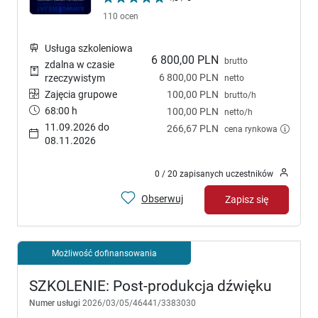
110 ocen
Usługa szkoleniowa
6 800,00 PLN
brutto
zdalna w czasie
6 800,00 PLN
rzeczywistym
netto
Zajęcia grupowe
100,00 PLN
brutto/h
68:00 h
100,00 PLN
netto/h
11.09.2026 do
266,67 PLN
cena rynkowa
08.11.2026
0 / 20 zapisanych uczestników
Obserwuj
Zapisz się
Możliwość dofinansowania
SZKOLENIE: Post-produkcja dźwięku
Numer usługi
2026/03/05/46441/3383030