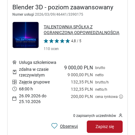
Blender 3D - poziom zaawansowany
Numer usługi
2026/03/09/46441/3390175
TALENTOWNIA SPÓŁKA Z
OGRANICZONĄ ODPOWIEDZIALNOŚCIĄ
4,8 / 5
110 ocen
Usługa szkoleniowa
9 000,00 PLN
brutto
zdalna w czasie
9 000,00 PLN
rzeczywistym
netto
Zajęcia grupowe
132,35 PLN
brutto/h
68:00 h
132,35 PLN
netto/h
26.09.2026 do
200,00 PLN
cena rynkowa
25.10.2026
0 zapisanych uczestników
Obserwuj
Zapisz się