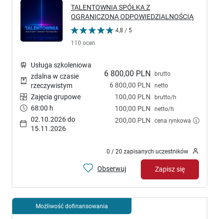
TALENTOWNIA SPÓŁKA Z
OGRANICZONĄ ODPOWIEDZIALNOŚCIĄ
4,8 / 5
110 ocen
Usługa szkoleniowa
6 800,00 PLN
brutto
zdalna w czasie
6 800,00 PLN
rzeczywistym
netto
Zajęcia grupowe
100,00 PLN
brutto/h
68:00 h
100,00 PLN
netto/h
02.10.2026 do
200,00 PLN
cena rynkowa
15.11.2026
0 / 20 zapisanych uczestników
Obserwuj
Zapisz się
Możliwość dofinansowania