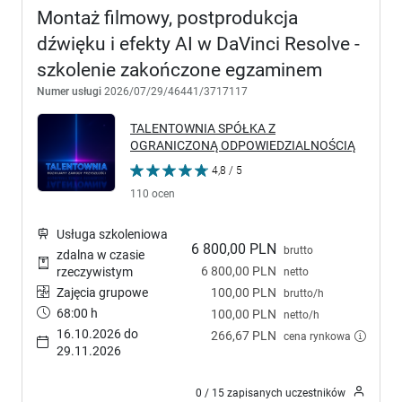
Montaż filmowy, postprodukcja
dźwięku i efekty AI w DaVinci Resolve -
szkolenie zakończone egzaminem
Numer usługi
2026/07/29/46441/3717117
TALENTOWNIA SPÓŁKA Z
OGRANICZONĄ ODPOWIEDZIALNOŚCIĄ
4,8 / 5
110 ocen
Usługa szkoleniowa
6 800,00 PLN
brutto
zdalna w czasie
6 800,00 PLN
rzeczywistym
netto
Zajęcia grupowe
100,00 PLN
brutto/h
68:00 h
100,00 PLN
netto/h
16.10.2026 do
266,67 PLN
cena rynkowa
29.11.2026
0 / 15 zapisanych uczestników