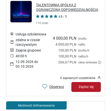
TALENTOWNIA SPÓŁKA Z
OGRANICZONĄ ODPOWIEDZIALNOŚCIĄ
4,8 / 5
110 ocen
Usługa szkoleniowa
4 000,00 PLN
brutto
zdalna w czasie
4 000,00 PLN
rzeczywistym
netto
Zajęcia grupowe
100,00 PLN
brutto/h
40:00 h
100,00 PLN
netto/h
12.09.2026 do
266,67 PLN
cena rynkowa
03.10.2026
0 zapisanych uczestników
Obserwuj
Zapisz się
Możliwość dofinansowania