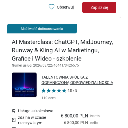
Obserwuj
Zapisz się
Możliwość dofinansowania
AI Masterclass: ChatGPT, MidJourney,
Runway & Kling AI w Marketingu,
Grafice i Wideo - szkolenie
Numer usługi
2026/03/22/46441/3426575
TALENTOWNIA SPÓŁKA Z
OGRANICZONĄ ODPOWIEDZIALNOŚCIĄ
4,8 / 5
110 ocen
Usługa szkoleniowa
6 800,00 PLN
brutto
zdalna w czasie
6 800,00 PLN
rzeczywistym
netto