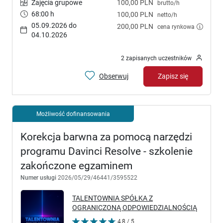
Zajęcia grupowe
100,00 PLN
brutto/h
68:00 h
100,00 PLN
netto/h
05.09.2026 do
200,00 PLN
cena rynkowa
04.10.2026
2 zapisanych uczestników
Obserwuj
Zapisz się
Możliwość dofinansowania
Korekcja barwna za pomocą narzędzi
programu Davinci Resolve - szkolenie
zakończone egzaminem
Numer usługi
2026/05/29/46441/3595522
TALENTOWNIA SPÓŁKA Z
OGRANICZONĄ ODPOWIEDZIALNOŚCIĄ
4,8 / 5