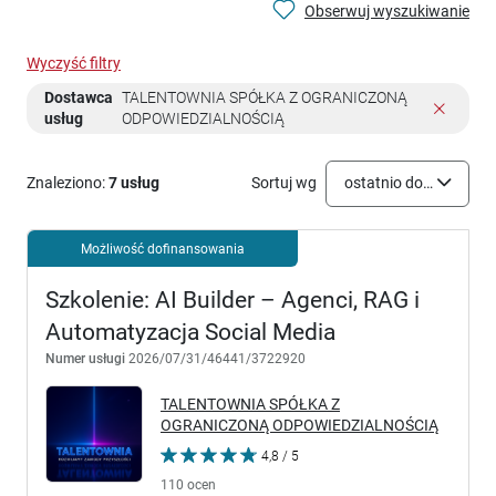
Obserwuj wyszukiwanie
Wyczyść filtry
Dostawca
TALENTOWNIA SPÓŁKA Z OGRANICZONĄ
usług
ODPOWIEDZIALNOŚCIĄ
Znaleziono:
7 usług
Sortuj wg
ostatnio dodane
Możliwość dofinansowania
Szkolenie: AI Builder – Agenci, RAG i
Automatyzacja Social Media
Numer usługi
2026/07/31/46441/3722920
TALENTOWNIA SPÓŁKA Z
OGRANICZONĄ ODPOWIEDZIALNOŚCIĄ
4,8 / 5
110 ocen