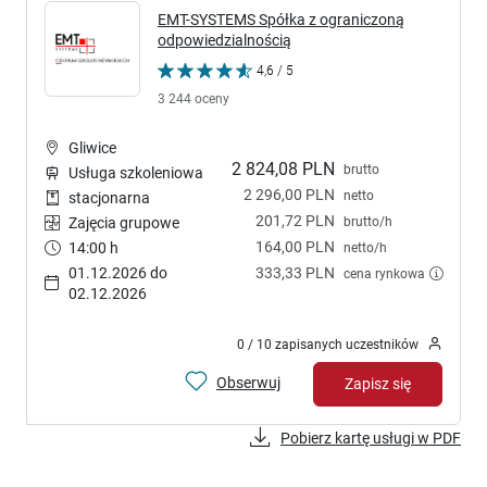
EMT-SYSTEMS Spółka z ograniczoną
odpowiedzialnością
4,6 / 5
3 244 oceny
Gliwice
2 824,08 PLN
brutto
Usługa szkoleniowa
2 296,00 PLN
netto
stacjonarna
201,72 PLN
brutto/h
Zajęcia grupowe
164,00 PLN
14:00 h
netto/h
01.12.2026 do
333,33 PLN
cena rynkowa
02.12.2026
0 / 10 zapisanych uczestników
Obserwuj
Zapisz się
Pobierz kartę usługi w PDF