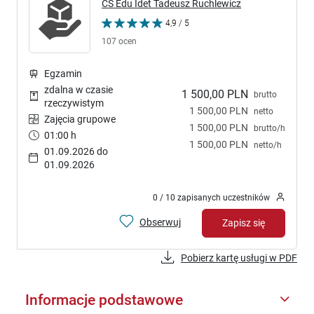
CS Edu Idet Tadeusz Ruchlewicz
4,9 / 5
107 ocen
Egzamin
zdalna w czasie
1 500,00 PLN
brutto
rzeczywistym
1 500,00 PLN
netto
Zajęcia grupowe
1 500,00 PLN
brutto/h
01:00 h
1 500,00 PLN
netto/h
01.09.2026 do
01.09.2026
0 / 10 zapisanych uczestników
Obserwuj
Zapisz się
Pobierz kartę usługi w PDF
Informacje podstawowe