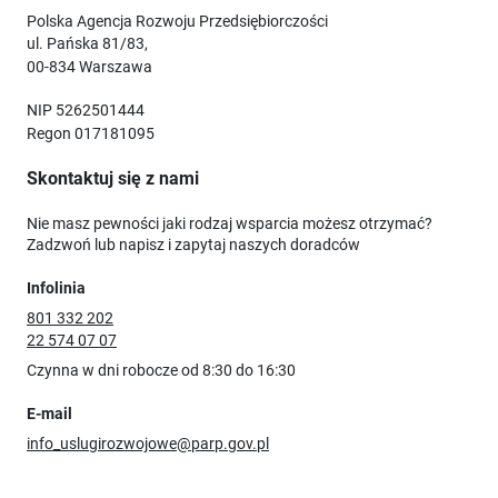
Polska Agencja Rozwoju Przedsiębiorczości
ul. Pańska 81/83,
00-834 Warszawa
NIP 5262501444
Regon 017181095
Skontaktuj się z nami
Nie masz pewności jaki rodzaj wsparcia możesz otrzymać?
Zadzwoń lub napisz i zapytaj naszych doradców
Infolinia
801 332 202
22 574 07 07
Czynna w dni robocze od 8:30 do 16:30
E-mail
info_uslugirozwojowe@parp.gov.pl