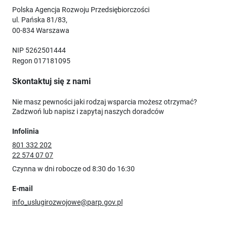
Polska Agencja Rozwoju Przedsiębiorczości
ul. Pańska 81/83,
00-834 Warszawa
NIP 5262501444
Regon 017181095
Skontaktuj się z nami
Nie masz pewności jaki rodzaj wsparcia możesz otrzymać?
Zadzwoń lub napisz i zapytaj naszych doradców
Infolinia
801 332 202
22 574 07 07
Czynna w dni robocze od 8:30 do 16:30
E-mail
info_uslugirozwojowe@parp.gov.pl