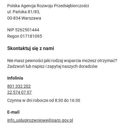
Polska Agencja Rozwoju Przedsiębiorczości
ul. Pańska 81/83,
00-834 Warszawa
NIP 5262501444
Regon 017181095
Skontaktuj się z nami
Nie masz pewności jaki rodzaj wsparcia możesz otrzymać?
Zadzwoń lub napisz i zapytaj naszych doradców
Infolinia
801 332 202
22 574 07 07
Czynna w dni robocze od 8:30 do 16:30
E-mail
info_uslugirozwojowe@parp.gov.pl