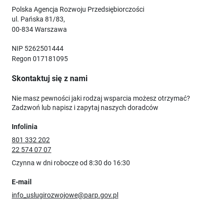
Polska Agencja Rozwoju Przedsiębiorczości
ul. Pańska 81/83,
00-834 Warszawa
NIP 5262501444
Regon 017181095
Skontaktuj się z nami
Nie masz pewności jaki rodzaj wsparcia możesz otrzymać?
Zadzwoń lub napisz i zapytaj naszych doradców
Infolinia
801 332 202
22 574 07 07
Czynna w dni robocze od 8:30 do 16:30
E-mail
info_uslugirozwojowe@parp.gov.pl