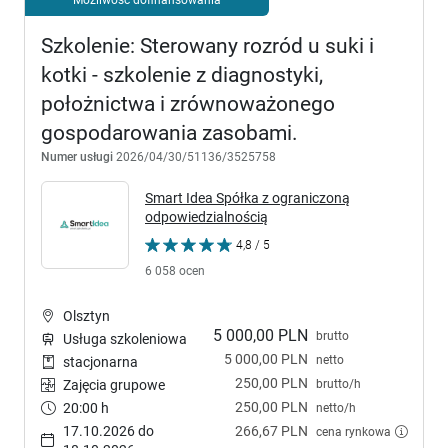
Szkolenie: Sterowany rozród u suki i
kotki - szkolenie z diagnostyki,
położnictwa i zrównoważonego
gospodarowania zasobami.
Numer usługi
2026/04/30/51136/3525758
Smart Idea Spółka z ograniczoną
odpowiedzialnością
4,8 / 5
6 058 ocen
Olsztyn
5 000,00 PLN
brutto
Usługa szkoleniowa
5 000,00 PLN
netto
stacjonarna
250,00 PLN
brutto/h
Zajęcia grupowe
250,00 PLN
20:00 h
netto/h
17.10.2026 do
266,67 PLN
cena rynkowa