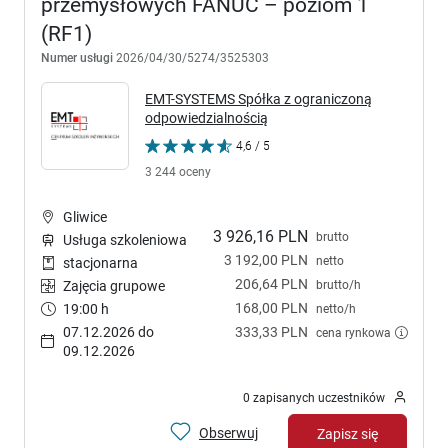
przemysłowych FANUC – poziom 1
(RF1)
Numer usługi
2026/04/30/5274/3525303
EMT-SYSTEMS Spółka z ograniczoną
odpowiedzialnością
4,6 / 5
3 244 oceny
Gliwice
3 926,16 PLN
brutto
Usługa szkoleniowa
3 192,00 PLN
netto
stacjonarna
206,64 PLN
brutto/h
Zajęcia grupowe
168,00 PLN
19:00 h
netto/h
07.12.2026 do
333,33 PLN
cena rynkowa
09.12.2026
0 zapisanych uczestników
Obserwuj
Zapisz się