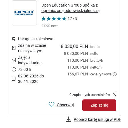
Open Education Group Spółka z
ograniczoną odpowiedzialnością
4,7 / 5
2 090 ocen
Usługa szkoleniowa
zdalna w czasie
8 030,00 PLN
brutto
rzeczywistym
8 030,00 PLN
netto
Zajęcia
110,00 PLN
brutto/h
indywidualne
110,00 PLN
netto/h
73:00 h
166,67 PLN
cena rynkowa
02.06.2026 do
30.11.2026
0 zapisanych uczestników
Obserwuj
Zapisz się
Pobierz kartę usługi w PDF