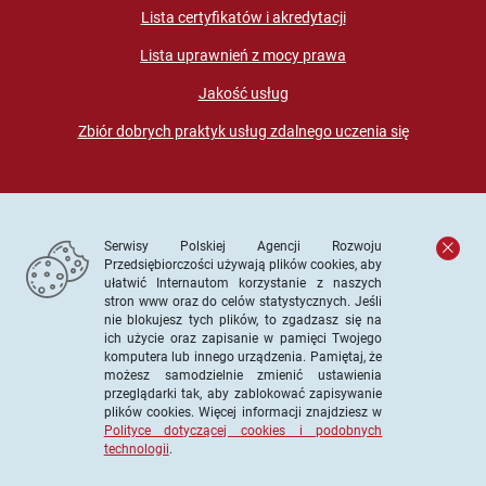
Lista certyfikatów i akredytacji
Lista uprawnień z mocy prawa
Jakość usług
Zbiór dobrych praktyk usług zdalnego uczenia się
Serwisy Polskiej Agencji Rozwoju
Przedsiębiorczości używają plików cookies, aby
ułatwić Internautom korzystanie z naszych
stron www oraz do celów statystycznych. Jeśli
© PARP. Wszelkie prawa zastrzeżone
nie blokujesz tych plików, to zgadzasz się na
ich użycie oraz zapisanie w pamięci Twojego
komputera lub innego urządzenia. Pamiętaj, że
możesz samodzielnie zmienić ustawienia
przeglądarki tak, aby zablokować zapisywanie
Projekt współfinansowany ze środków Unii Europejskiej w
plików cookies. Więcej informacji znajdziesz w
ramach Europejskiego Funduszu Społecznego
Polityce dotyczącej cookies i podobnych
technologii
.