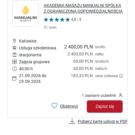
AKADEMIA MASAŻU MANUALNI SPÓŁKA
Z OGRANICZONĄ ODPOWIEDZIALNOŚCIĄ
4,9 / 5
51 ocen
Katowice
2 400,00 PLN
brutto
Usługa szkoleniowa
2 400,00 PLN
netto
stacjonarna
60,00 PLN
brutto/h
Zajęcia grupowe
60,00 PLN
40:00 h
netto/h
21.09.2026 do
183,33 PLN
cena rynkowa
25.09.2026
1 zapisany uczestnik
Obserwuj
Zapisz się
Pobierz kartę usługi w PDF