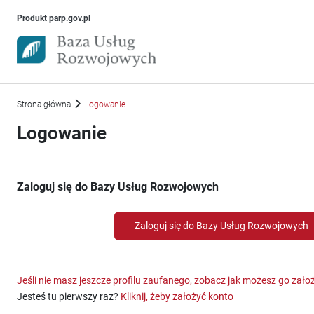
Uwaga, link otworzy się w nowym oknie
Produkt
parp.gov.pl
Strona główna
Logowanie
Logowanie
Zaloguj się do Bazy Usług Rozwojowych
Zaloguj się do Bazy Usług Rozwojowych
Jeśli nie masz jeszcze profilu zaufanego, zobacz jak możesz go zało
Jesteś tu pierwszy raz?
Kliknij, żeby założyć konto