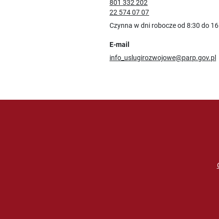
801 332 202
22 574 07 07
Czynna w dni robocze od 8:30 do 16
E-mail
info_uslugirozwojowe@parp.gov.pl