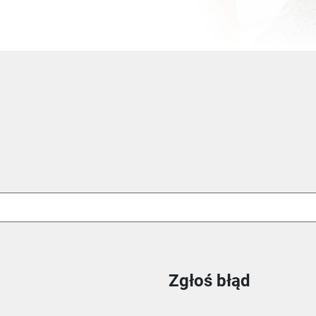
Zgłoś błąd
ie
m oknie
nowym oknie