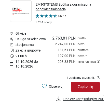
EMT-SYSTEMS Spółka z ograniczoną
odpowiedzialnością
4,6 / 5
3 244 oceny
Gliwice
2 763,81 PLN
brutto
Usługa szkoleniowa
2 247,00 PLN
netto
stacjonarna
131,61 PLN
brutto/h
Zajęcia grupowe
107,00 PLN
21:00 h
netto/h
14.10.2026 do
208,33 PLN
cena rynkowa
16.10.2026
1 zapisany uczestnik
Obserwuj
Zapisz się
Pobierz kartę usługi w PDF