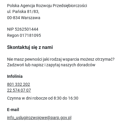
Polska Agencja Rozwoju Przedsiębiorczości
ul. Pańska 81/83,
00-834 Warszawa
NIP 5262501444
Regon 017181095
Skontaktuj się z nami
Nie masz pewności jaki rodzaj wsparcia możesz otrzymać?
Zadzwoń lub napisz i zapytaj naszych doradców
Infolinia
801 332 202
22 574 07 07
Czynna w dni robocze od 8:30 do 16:30
E-mail
info_uslugirozwojowe@parp.gov.pl