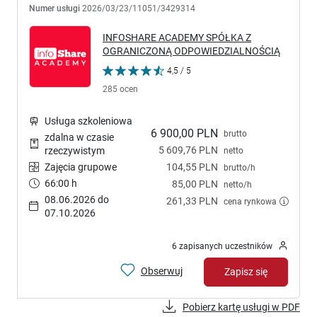
Numer usługi
2026/03/23/11051/3429314
INFOSHARE ACADEMY SPÓŁKA Z
OGRANICZONĄ ODPOWIEDZIALNOŚCIĄ
4,5 / 5
285 ocen
Usługa szkoleniowa
6 900,00 PLN
brutto
zdalna w czasie
5 609,76 PLN
rzeczywistym
netto
Zajęcia grupowe
104,55 PLN
brutto/h
66:00 h
85,00 PLN
netto/h
08.06.2026 do
261,33 PLN
cena rynkowa
07.10.2026
6 zapisanych uczestników
Obserwuj
Zapisz się
Pobierz kartę usługi w PDF