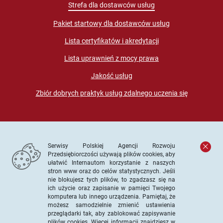
Strefa dla dostawców usług
Pakiet startowy dla dostawców usług
Lista certyfikatów i akredytacji
Lista uprawnień z mocy prawa
Jakość usług
Zbiór dobrych praktyk usług zdalnego uczenia się
Serwisy Polskiej Agencji Rozwoju
Przedsiębiorczości używają plików cookies, aby
ułatwić Internautom korzystanie z naszych
stron www oraz do celów statystycznych. Jeśli
© PARP. Wszelkie prawa zastrzeżone
nie blokujesz tych plików, to zgadzasz się na
ich użycie oraz zapisanie w pamięci Twojego
komputera lub innego urządzenia. Pamiętaj, że
możesz samodzielnie zmienić ustawienia
przeglądarki tak, aby zablokować zapisywanie
Projekt współfinansowany ze środków Unii Europejskiej w
plików cookies. Więcej informacji znajdziesz w