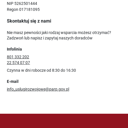
NIP 5262501444
Regon 017181095
Skontaktuj się z nami
Nie masz pewności jaki rodzaj wsparcia możesz otrzymać?
Zadzwoń lub napisz i zapytaj naszych doradców
Infolinia
801 332 202
22 574 07 07
Czynna w dni robocze od 8:30 do 16:30
E-mail
info_uslugirozwojowe@parp.gov.pl