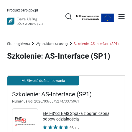
Uwaga, link otworzy się w nowym oknie
Produkt
parp.gov.pl
Strona główna
Wyszukiwarka usług
Szkolenie: AS-Interface (SP1)
Szkolenie: AS-Interface (SP1)
Możliwość dofinansowania
Szkolenie: AS-Interface (SP1)
Numer usługi
2026/03/03/5274/3375961
EMT-SYSTEMS Spółka z ograniczoną
odpowiedzialnością
4,6 / 5