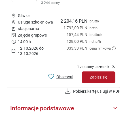
3 244 oceny
Gliwice
2 204,16 PLN
brutto
Usługa szkoleniowa
1 792,00 PLN
netto
stacjonarna
157,44 PLN
brutto/h
Zajęcia grupowe
128,00 PLN
14:00 h
netto/h
12.10.2026 do
333,33 PLN
cena rynkowa
13.10.2026
1 zapisany uczestnik
Obserwuj
Zapisz się
Pobierz kartę usługi w PDF
Informacje podstawowe