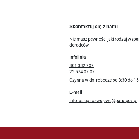
Skontaktuj się z nami
Nie masz pewności jaki rodzaj wspa
doradców
Infolinia
801 332 202
22 574 07 07
Czynna w dni robocze od 8:30 do 16
E-mail
info_uslugirozwojowe@parp.gov.pl