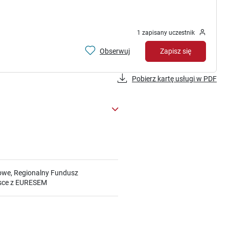
1 zapisany uczestnik
Obserwuj
Zapisz się
Pobierz kartę usługi w PDF
iowe, Regionalny Fundusz
lsce z EURESEM