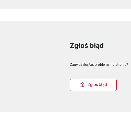
Zgłoś błąd
ie
m oknie
nowym oknie
Zauważyłeś/aś problemy na stronie?
Zgłoś błąd