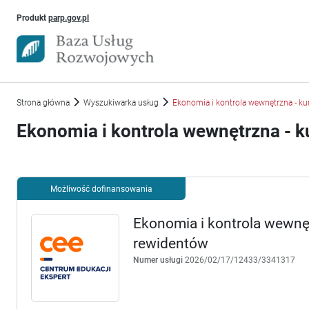
Uwaga, link otworzy się w nowym oknie
Produkt
parp.gov.pl
Strona główna
Wyszukiwarka usług
Ekonomia i kontrola wewnętrzna - ku
Ekonomia i kontrola wewnętrzna - k
Możliwość dofinansowania
Ekonomia i kontrola wewnęt
rewidentów
Numer usługi
2026/02/17/12433/3341317