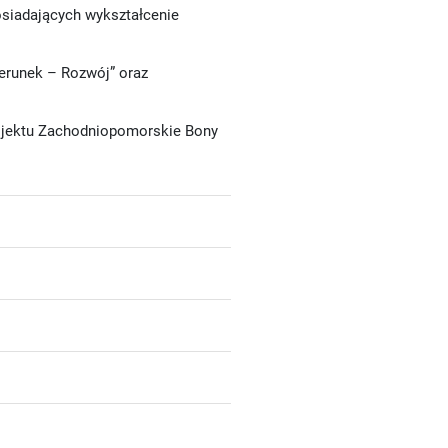
osiadających wykształcenie
ierunek – Rozwój” oraz
ojektu Zachodniopomorskie Bony