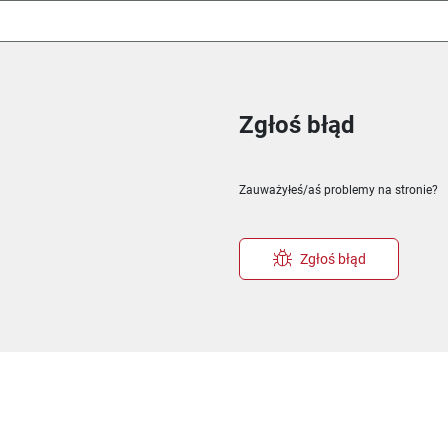
Zgłoś błąd
ie
m oknie
nowym oknie
Zauważyłeś/aś problemy na stronie?
Zgłoś błąd