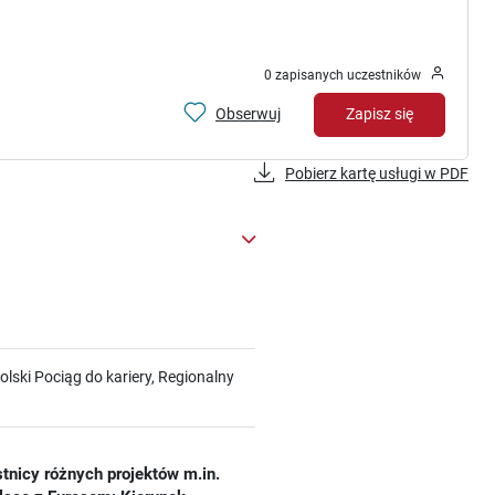
0 zapisanych uczestników
Obserwuj
Zapisz się
Pobierz kartę usługi w PDF
ski Pociąg do kariery, Regionalny
tnicy różnych projektów m.in.