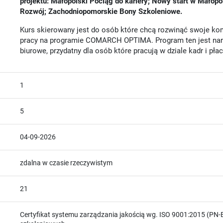
projektu: Małopolski Pociąg do kariery; Nowy start w Małopo
Rozwój; Zachodniopomorskie Bony Szkoleniowe.
Kurs skierowany jest do osób które chcą rozwinąć swoje ko
pracy na programie COMARCH OPTIMA. Program ten jest nar
biurowe, przydatny dla osób które pracują w dziale kadr i płac
1
5
04-09-2026
zdalna w czasie rzeczywistym
21
Certyfikat systemu zarządzania jakością wg. ISO 9001:2015 (PN-E