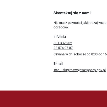
Skontaktuj się z nami
Nie masz pewności jaki rodzaj wspa
doradców
Infolinia
801 332 202
22 574 07 07
Czynna w dni robocze od 8:30 do 16
E-mail
info_uslugirozwojowe@parp.gov.pl