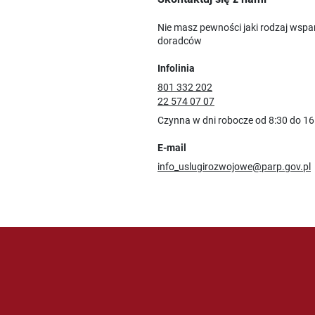
Nie masz pewności jaki rodzaj wspa
doradców
Infolinia
801 332 202
22 574 07 07
Czynna w dni robocze od 8:30 do 16
E-mail
info_uslugirozwojowe@parp.gov.pl