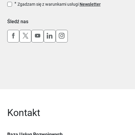
Zgadzam się z warunkami usługi
Newsletter
Śledź nas
Uwaga, link otworzy się w nowym oknie
Uwaga, link otworzy się w nowym oknie
Uwaga, link otworzy się w nowym okn
Uwaga, link otworzy się w nowy
Uwaga, link otworzy się w 
Kontakt
Baza Usług Rozwojowych