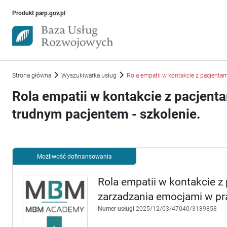
Uwaga, link otworzy się w nowym oknie
Produkt
parp.gov.pl
Strona główna
Wyszukiwarka usług
Rola empatii w kontakcie z pacjenta
Rola empatii w kontakcie z pacjent
trudnym pacjentem - szkolenie.
Możliwość dofinansowania
Rola empatii w kontakcie z
zarzadzania emocjami w pra
Numer usługi
2025/12/03/47040/3189858