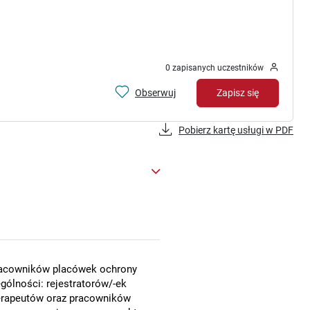
0 zapisanych uczestników
Obserwuj
Zapisz się
Pobierz kartę usługi w PDF
pracowników placówek ochrony
gólności: rejestratorów/-ek
terapeutów oraz pracowników