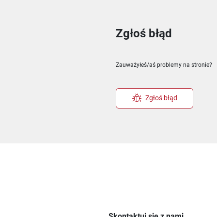
Zgłoś błąd
ie
m oknie
nowym oknie
Zauważyłeś/aś problemy na stronie?
Zgłoś błąd
Skontaktuj się z nami