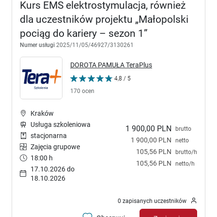
Kurs EMS elektrostymulacja, również
dla uczestników projektu „Małopolski
pociąg do kariery – sezon 1”
Numer usługi
2025/11/05/46927/3130261
DOROTA PAMUŁA TeraPlus
4,8 / 5
170 ocen
Kraków
Usługa szkoleniowa
1 900,00 PLN
brutto
stacjonarna
1 900,00 PLN
netto
Zajęcia grupowe
105,56 PLN
brutto/h
18:00 h
105,56 PLN
netto/h
17.10.2026 do
18.10.2026
0 zapisanych uczestników