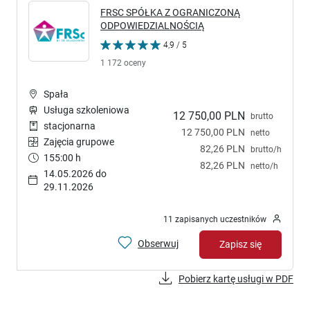
FRSC SPÓŁKA Z OGRANICZONĄ
ODPOWIEDZIALNOŚCIĄ
4,9 / 5
1 172 oceny
Spała
Usługa szkoleniowa
12 750,00 PLN
brutto
stacjonarna
12 750,00 PLN
netto
Zajęcia grupowe
82,26 PLN
brutto/h
155:00 h
82,26 PLN
netto/h
14.05.2026 do
29.11.2026
11 zapisanych uczestników
Obserwuj
Zapisz się
Pobierz kartę usługi w PDF