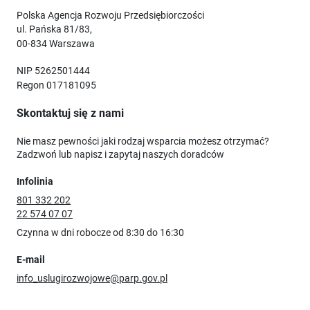
Polska Agencja Rozwoju Przedsiębiorczości
ul. Pańska 81/83,
00-834 Warszawa
NIP 5262501444
Regon 017181095
Skontaktuj się z nami
Nie masz pewności jaki rodzaj wsparcia możesz otrzymać?
Zadzwoń lub napisz i zapytaj naszych doradców
Infolinia
801 332 202
22 574 07 07
Czynna w dni robocze od 8:30 do 16:30
E-mail
info_uslugirozwojowe@parp.gov.pl