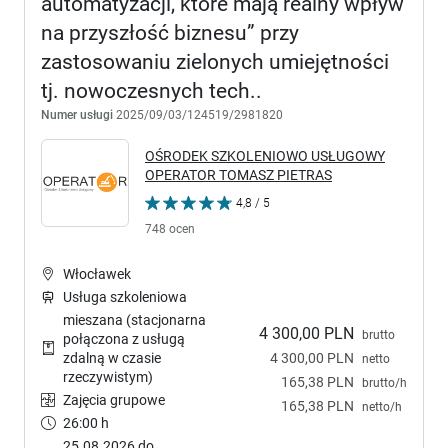
automatyzacji, które mają realny wpływ
na przyszłość biznesu” przy
zastosowaniu zielonych umiejętności
tj. nowoczesnych tech..
Numer usługi
2025/09/03/124519/2981820
OŚRODEK SZKOLENIOWO USŁUGOWY
OPERATOR TOMASZ PIETRAS
4,8 / 5
748 ocen
Włocławek
Usługa szkoleniowa
mieszana (stacjonarna
4 300,00 PLN
brutto
połączona z usługą
4 300,00 PLN
zdalną w czasie
netto
rzeczywistym)
165,38 PLN
brutto/h
Zajęcia grupowe
165,38 PLN
netto/h
26:00 h
25.08.2026 do