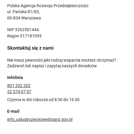
Polska Agencja Rozwoju Przedsiębiorczości
ul. Pańska 81/83,
00-834 Warszawa
NIP 5262501444
Regon 017181095
Skontaktuj się z nami
Nie masz pewności jaki rodzaj wsparcia możesz otrzymać?
Zadzwoń lub napisz i zapytaj naszych doradców
Infolinia
801 332 202
22 574 07 07
Czynna w dni robocze od 8:30 do 16:30
E-mail
info_uslugirozwojowe@parp.gov.pl