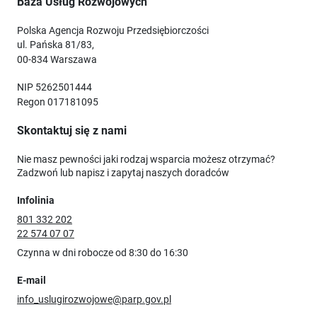
Baza Usług Rozwojowych
Polska Agencja Rozwoju Przedsiębiorczości
ul. Pańska 81/83,
00-834 Warszawa
NIP 5262501444
Regon 017181095
Skontaktuj się z nami
Nie masz pewności jaki rodzaj wsparcia możesz otrzymać?
Zadzwoń lub napisz i zapytaj naszych doradców
Infolinia
801 332 202
22 574 07 07
Czynna w dni robocze od 8:30 do 16:30
E-mail
info_uslugirozwojowe@parp.gov.pl