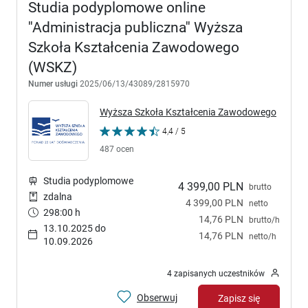
Studia podyplomowe online
''Administracja publiczna'' Wyższa
Szkoła Kształcenia Zawodowego
(WSKZ)
Numer usługi
2025/06/13/43089/2815970
Wyższa Szkoła Kształcenia Zawodowego
4,4 / 5
487 ocen
Studia podyplomowe
4 399,00 PLN
brutto
zdalna
4 399,00 PLN
netto
298:00 h
14,76 PLN
brutto/h
13.10.2025 do
14,76 PLN
netto/h
10.09.2026
4 zapisanych uczestników
Obserwuj
Zapisz się