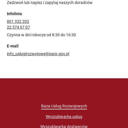
Zadzwoń lub napisz i zapytaj naszych doradców
Infolinia
801 332 202
22 574 07 07
Czynna w dni robocze od 8:30 do 16:30
E-mail
info_uslugirozwojowe@parp.gov.pl
Baza Usług Rozwojowych
Wyszukiwarka usług
Wyszukiwarka dostawców