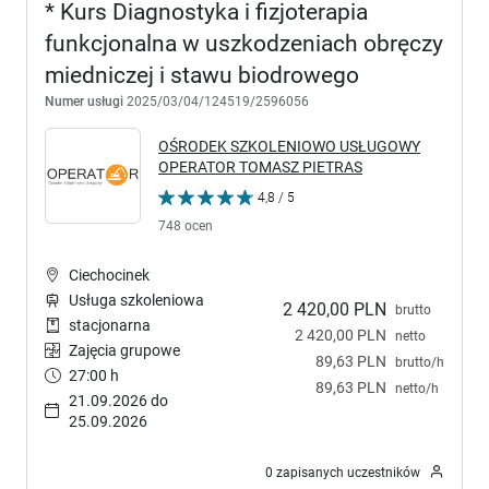
* Kurs Diagnostyka i fizjoterapia
funkcjonalna w uszkodzeniach obręczy
miedniczej i stawu biodrowego
Numer usługi
2025/03/04/124519/2596056
OŚRODEK SZKOLENIOWO USŁUGOWY
OPERATOR TOMASZ PIETRAS
4,8 / 5
748 ocen
Ciechocinek
Usługa szkoleniowa
2 420,00 PLN
brutto
stacjonarna
2 420,00 PLN
netto
Zajęcia grupowe
89,63 PLN
brutto/h
27:00 h
89,63 PLN
netto/h
21.09.2026 do
25.09.2026
0 zapisanych uczestników