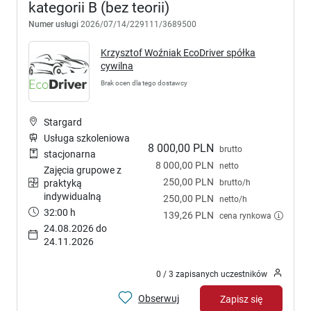
kategorii B (bez teorii)
Numer usługi
2026/07/14/229111/3689500
Krzysztof Woźniak EcoDriver spółka
cywilna
Brak ocen dla tego dostawcy
Stargard
Usługa szkoleniowa
8 000,00 PLN
brutto
stacjonarna
8 000,00 PLN
netto
Zajęcia grupowe z
250,00 PLN
brutto/h
praktyką
indywidualną
250,00 PLN
netto/h
32:00 h
139,26 PLN
cena rynkowa
24.08.2026 do
24.11.2026
0 / 3 zapisanych uczestników
Obserwuj
Zapisz się