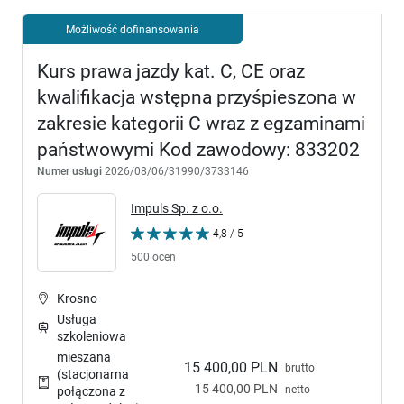
Możliwość dofinansowania
Kurs prawa jazdy kat. C, CE oraz
kwalifikacja wstępna przyśpieszona w
zakresie kategorii C wraz z egzaminami
państwowymi Kod zawodowy: 833202
Numer usługi
2026/08/06/31990/3733146
Impuls Sp. z o.o.
4,8 / 5
500 ocen
Krosno
Usługa
szkoleniowa
mieszana
15 400,00 PLN
brutto
(stacjonarna
15 400,00 PLN
netto
połączona z