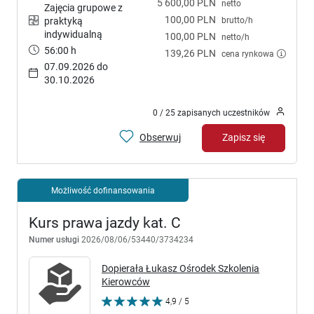
5 600,00 PLN
netto
Zajęcia grupowe z
100,00 PLN
brutto/h
praktyką
indywidualną
100,00 PLN
netto/h
56:00 h
139,26 PLN
cena rynkowa
07.09.2026 do
30.10.2026
0 / 25 zapisanych uczestników
Obserwuj
Zapisz się
Możliwość dofinansowania
Kurs prawa jazdy kat. C
Numer usługi
2026/08/06/53440/3734234
Dopierała Łukasz Ośrodek Szkolenia
Kierowców
4,9 / 5