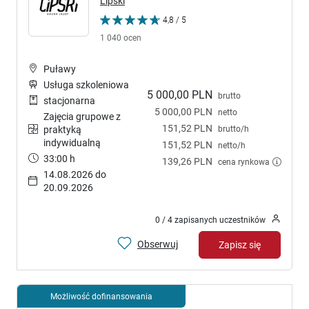
Lipski
4,8 / 5
1 040 ocen
Puławy
Usługa szkoleniowa
5 000,00 PLN
brutto
stacjonarna
5 000,00 PLN
netto
Zajęcia grupowe z
151,52 PLN
brutto/h
praktyką
indywidualną
151,52 PLN
netto/h
33:00 h
139,26 PLN
cena rynkowa
14.08.2026 do
20.09.2026
0 / 4 zapisanych uczestników
Obserwuj
Zapisz się
Możliwość dofinansowania