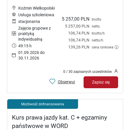
Koźmin Wielkopolski
Usługa szkoleniowa
5 257,00 PLN
brutto
stacjonarna
5 257,00 PLN
netto
Zajęcia grupowe z
106,74 PLN
brutto/h
praktyką
indywidualną
106,74 PLN
netto/h
49:15 h
139,26 PLN
cena rynkowa
01.09.2026 do
30.11.2026
0 / 30 zapisanych uczestników
Obserwuj
Zapisz się
Możliwość dofinansowania
Kurs prawa jazdy kat. C + egzaminy
państwowe w WORD