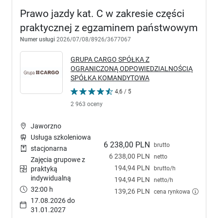
Prawo jazdy kat. C w zakresie części
praktycznej z egzaminem państwowym
Numer usługi
2026/07/08/8926/3677067
GRUPA CARGO SPÓŁKA Z
OGRANICZONĄ ODPOWIEDZIALNOŚCIĄ
SPÓŁKA KOMANDYTOWA
4,6 / 5
2 963 oceny
Jaworzno
Usługa szkoleniowa
6 238,00 PLN
brutto
stacjonarna
6 238,00 PLN
netto
Zajęcia grupowe z
194,94 PLN
brutto/h
praktyką
indywidualną
194,94 PLN
netto/h
32:00 h
139,26 PLN
cena rynkowa
17.08.2026 do
31.01.2027