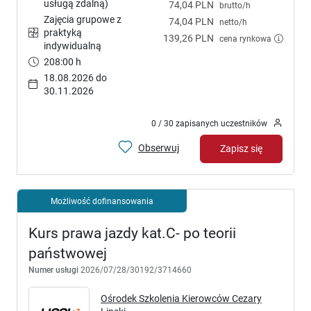
usługą zdalną)
74,04 PLN
brutto/h
Zajęcia grupowe z
74,04 PLN
netto/h
praktyką
139,26 PLN
cena rynkowa
indywidualną
208:00 h
18.08.2026 do
30.11.2026
0 / 30 zapisanych uczestników
Obserwuj
Zapisz się
Możliwość dofinansowania
Kurs prawa jazdy kat.C- po teorii
państwowej
Numer usługi
2026/07/28/30192/3714660
Ośrodek Szkolenia Kierowców Cezary