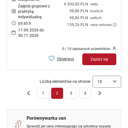
6 500,00 PLN
netto
Zajęcia grupowe z
98,86 PLN
brutto/h
praktyką
indywidualną
98,86 PLN
netto/h
65:45 h
139,26 PLN
cena rynkowa
17.09.2026 do
30.11.2026
0 / 10 zapisanych uczestników
Obserwuj
Zapisz się
Liczba elementów na stronie
10
1
2
3
4
Porównywarka cen
Sprawdź jak cena interesującego cię szkolenia wypada