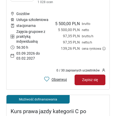
1 028 ocen
Gozdów
Usługa szkoleniowa
5 500,00 PLN
brutto
stacjonarna
5 500,00 PLN
netto
Zajęcia grupowe z
97,35 PLN
brutto/h
praktyką
indywidualną
97,35 PLN
netto/h
56:30 h
139,26 PLN
cena rynkowa
03.09.2026 do
03.02.2027
0 / 30 zapisanych uczestników
Obserwuj
Zapisz się
Możliwość dofinansowania
Kurs prawa jazdy kategorii C po