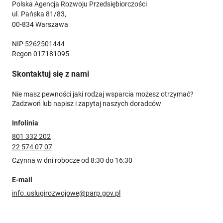
Polska Agencja Rozwoju Przedsiębiorczości
ul. Pańska 81/83,
00-834 Warszawa
NIP 5262501444
Regon 017181095
Skontaktuj się z nami
Nie masz pewności jaki rodzaj wsparcia możesz otrzymać?
Zadzwoń lub napisz i zapytaj naszych doradców
Infolinia
801 332 202
22 574 07 07
Czynna w dni robocze od 8:30 do 16:30
E-mail
info_uslugirozwojowe@parp.gov.pl