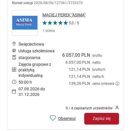
Numer usługi
2026/08/06/127361/3733370
MACIEJ PEREK "ASIMA"
5,0 / 5
1 ocena
Święciechowa
Usługa szkoleniowa
6 057,00 PLN
brutto
stacjonarna
6 057,00 PLN
netto
Zajęcia grupowe z
121,14 PLN
brutto/h
praktyką
indywidualną
121,14 PLN
netto/h
50:00 h
139,26 PLN
cena rynkowa
07.09.2026 do
31.12.2026
0 / 4 zapisanych uczestników
Obserwuj
Zapisz się