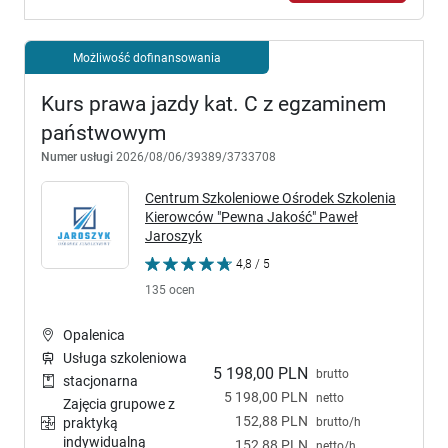
Możliwość dofinansowania
Kurs prawa jazdy kat. C z egzaminem
państwowym
Numer usługi
2026/08/06/39389/3733708
Centrum Szkoleniowe Ośrodek Szkolenia
Kierowców "Pewna Jakość" Paweł
Jaroszyk
4,8 / 5
135 ocen
Opalenica
Usługa szkoleniowa
5 198,00 PLN
brutto
stacjonarna
5 198,00 PLN
netto
Zajęcia grupowe z
152,88 PLN
brutto/h
praktyką
indywidualną
152,88 PLN
netto/h