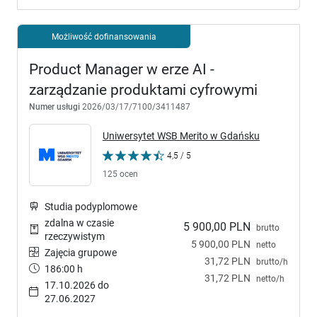
Możliwość dofinansowania
Product Manager w erze AI -
zarządzanie produktami cyfrowymi
Numer usługi
2026/03/17/7100/3411487
Uniwersytet WSB Merito w Gdańsku
4,5 / 5
125 ocen
Studia podyplomowe
zdalna w czasie
5 900,00 PLN
brutto
rzeczywistym
5 900,00 PLN
netto
Zajęcia grupowe
31,72 PLN
brutto/h
186:00 h
31,72 PLN
netto/h
17.10.2026 do
27.06.2027