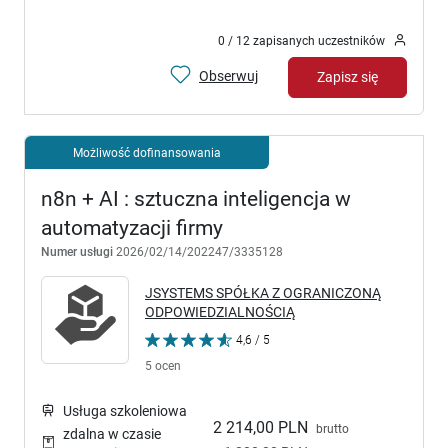
0 / 12 zapisanych uczestników
Obserwuj
Zapisz się
Możliwość dofinansowania
n8n + AI : sztuczna inteligencja w
automatyzacji firmy
Numer usługi
2026/02/14/202247/3335128
JSYSTEMS SPÓŁKA Z OGRANICZONĄ
ODPOWIEDZIALNOŚCIĄ
4,6 / 5
5 ocen
Usługa szkoleniowa
2 214,00 PLN
brutto
zdalna w czasie