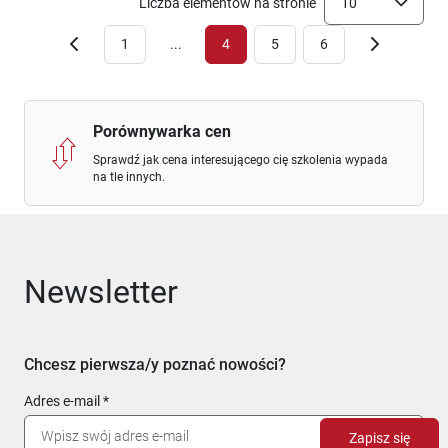
Liczba elementów na stronie
10
1
...
4
5
6
Porównywarka cen
Sprawdź jak cena interesującego cię szkolenia wypada
na tle innych.
Newsletter
Chcesz pierwsza/y poznać nowości?
Adres e-mail
Zapisz się