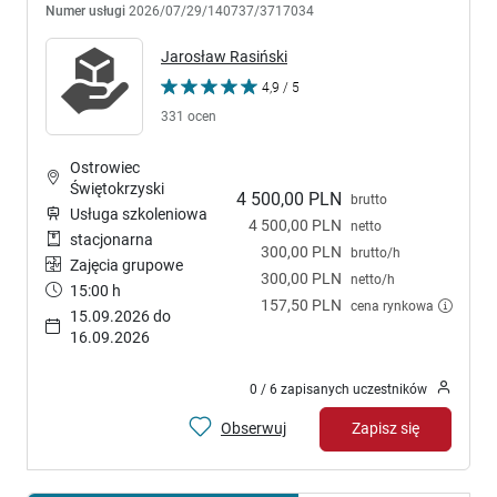
Numer usługi
2026/07/29/140737/3717034
Jarosław Rasiński
4,9 / 5
331 ocen
Ostrowiec
Świętokrzyski
4 500,00 PLN
brutto
Usługa szkoleniowa
4 500,00 PLN
netto
stacjonarna
300,00 PLN
brutto/h
Zajęcia grupowe
300,00 PLN
netto/h
15:00 h
157,50 PLN
cena rynkowa
15.09.2026 do
16.09.2026
0 / 6 zapisanych uczestników
Obserwuj
Zapisz się