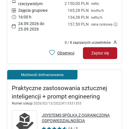
2 150,00 PLN
rzeczywistym
netto
Zajęcia grupowe
165,28 PLN
brutto/h
16:00 h
134,38 PLN
netto/h
24.09.2026 do
157,50 PLN
cena rynkowa
25.09.2026
0 / 8 zapisanych uczestników
Obserwuj
Zapisz się
Możliwość dofinansowania
Praktyczne zastosowania sztucznej
inteligencji + prompt engineering
Numer usługi
2026/02/13/202247/3331353
JSYSTEMS SPÓŁKA Z OGRANICZONĄ
ODPOWIEDZIALNOŚCIĄ
4,6 / 5