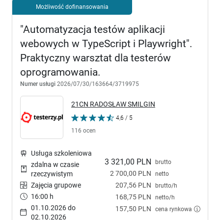
Możliwość dofinansowania
"Automatyzacja testów aplikacji
webowych w TypeScript i Playwright".
Praktyczny warsztat dla testerów
oprogramowania.
Numer usługi
2026/07/30/163664/3719975
21CN RADOSŁAW SMILGIN
4,6 / 5
116 ocen
Usługa szkoleniowa
3 321,00 PLN
brutto
zdalna w czasie
2 700,00 PLN
rzeczywistym
netto
Zajęcia grupowe
207,56 PLN
brutto/h
16:00 h
168,75 PLN
netto/h
01.10.2026 do
157,50 PLN
cena rynkowa
02.10.2026