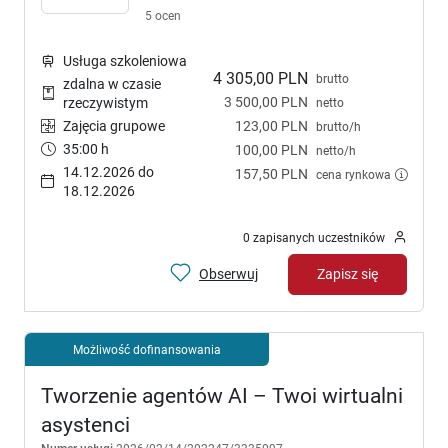
5 ocen
Usługa szkoleniowa
4 305,00 PLN
brutto
zdalna w czasie
3 500,00 PLN
rzeczywistym
netto
Zajęcia grupowe
123,00 PLN
brutto/h
35:00 h
100,00 PLN
netto/h
14.12.2026 do
157,50 PLN
cena rynkowa
18.12.2026
0 zapisanych uczestników
Obserwuj
Zapisz się
Możliwość dofinansowania
Tworzenie agentów AI – Twoi wirtualni
asystenci