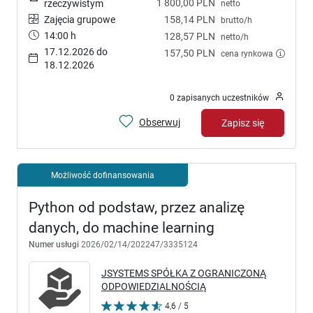
1 800,00 PLN
rzeczywistym
netto
Zajęcia grupowe
158,14 PLN
brutto/h
14:00 h
128,57 PLN
netto/h
17.12.2026 do
157,50 PLN
cena rynkowa
18.12.2026
0 zapisanych uczestników
Obserwuj
Zapisz się
Możliwość dofinansowania
Python od podstaw, przez analizę
danych, do machine learning
Numer usługi
2026/02/14/202247/3335124
JSYSTEMS SPÓŁKA Z OGRANICZONĄ
ODPOWIEDZIALNOŚCIĄ
4,6 / 5