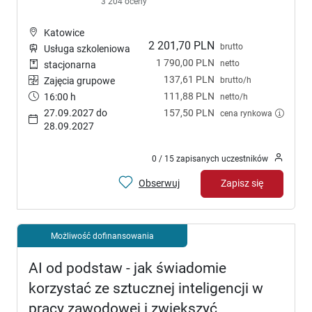
3 204 oceny
Katowice
2 201,70 PLN
brutto
Usługa szkoleniowa
1 790,00 PLN
netto
stacjonarna
137,61 PLN
brutto/h
Zajęcia grupowe
111,88 PLN
16:00 h
netto/h
27.09.2027 do
157,50 PLN
cena rynkowa
28.09.2027
0 / 15 zapisanych uczestników
Obserwuj
Zapisz się
Możliwość dofinansowania
AI od podstaw - jak świadomie
korzystać ze sztucznej inteligencji w
pracy zawodowej i zwiększyć