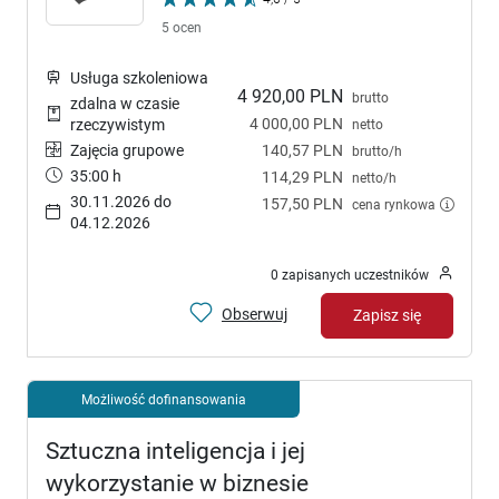
5 ocen
Usługa szkoleniowa
4 920,00 PLN
brutto
zdalna w czasie
4 000,00 PLN
rzeczywistym
netto
Zajęcia grupowe
140,57 PLN
brutto/h
35:00 h
114,29 PLN
netto/h
30.11.2026 do
157,50 PLN
cena rynkowa
04.12.2026
0 zapisanych uczestników
Obserwuj
Zapisz się
Możliwość dofinansowania
Sztuczna inteligencja i jej
wykorzystanie w biznesie