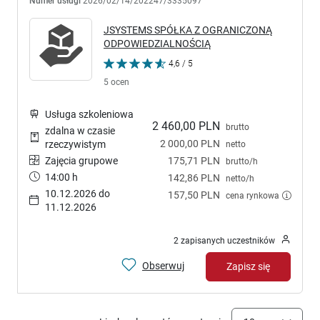
Numer usługi
2026/02/14/202247/3335097
JSYSTEMS SPÓŁKA Z OGRANICZONĄ
ODPOWIEDZIALNOŚCIĄ
4,6 / 5
5 ocen
Usługa szkoleniowa
2 460,00 PLN
brutto
zdalna w czasie
2 000,00 PLN
rzeczywistym
netto
Zajęcia grupowe
175,71 PLN
brutto/h
14:00 h
142,86 PLN
netto/h
10.12.2026 do
157,50 PLN
cena rynkowa
11.12.2026
2 zapisanych uczestników
Obserwuj
Zapisz się