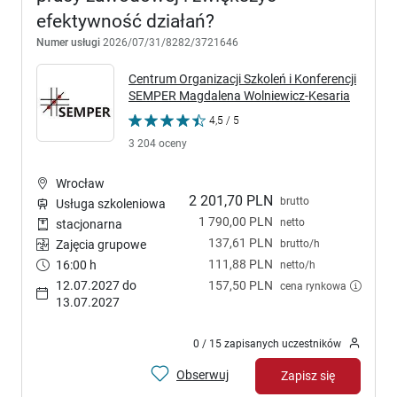
efektywność działań?
Numer usługi
2026/07/31/8282/3721646
Centrum Organizacji Szkoleń i Konferencji
SEMPER Magdalena Wolniewicz-Kesaria
4,5 / 5
3 204 oceny
Wrocław
2 201,70 PLN
brutto
Usługa szkoleniowa
1 790,00 PLN
netto
stacjonarna
137,61 PLN
brutto/h
Zajęcia grupowe
111,88 PLN
16:00 h
netto/h
12.07.2027 do
157,50 PLN
cena rynkowa
13.07.2027
0 / 15 zapisanych uczestników
Obserwuj
Zapisz się