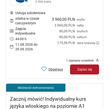
2 964 oceny
Usługa szkoleniowa
zdalna w czasie
3 960,00 PLN
brutto
rzeczywistym
3 960,00 PLN
netto
Zajęcia
90,00 PLN
brutto/h
indywidualne
90,00 PLN
netto/h
44:00 h
175,56 PLN
cena rynkowa
11.08.2026 do
29.09.2026
1 zapisany uczestnik
Obserwuj
Zapisz się
Możliwość dofinansowania
Zacznij mówić! Indywidualny kurs
języka włoskiego na poziomie A1