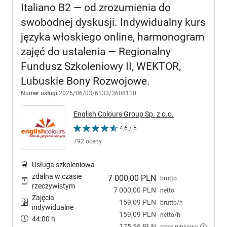
Italiano B2 — od zrozumienia do
swobodnej dyskusji. Indywidualny kurs
języka włoskiego online, harmonogram
zajęć do ustalenia — Regionalny
Fundusz Szkoleniowy II, WEKTOR,
Lubuskie Bony Rozwojowe.
Numer usługi
2026/06/03/6133/3608110
English Colours Group Sp. z o.o.
4,6 / 5
792 oceny
Usługa szkoleniowa
zdalna w czasie
7 000,00 PLN
brutto
rzeczywistym
7 000,00 PLN
netto
Zajęcia
159,09 PLN
brutto/h
indywidualne
159,09 PLN
netto/h
44:00 h
175,56 PLN
cena rynkowa