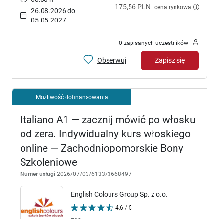
175,56 PLN
cena rynkowa
26.08.2026 do
05.05.2027
0 zapisanych uczestników
Obserwuj
Zapisz się
Możliwość dofinansowania
Italiano A1 — zacznij mówić po włosku
od zera. Indywidualny kurs włoskiego
online — Zachodniopomorskie Bony
Szkoleniowe
Numer usługi
2026/07/03/6133/3668497
English Colours Group Sp. z o.o.
4,6 / 5