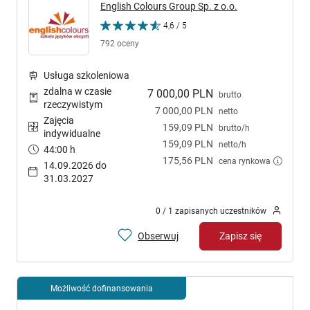
English Colours Group Sp. z o.o.
4,6 / 5
792 oceny
Usługa szkoleniowa
zdalna w czasie
7 000,00 PLN
brutto
rzeczywistym
7 000,00 PLN
netto
Zajęcia
159,09 PLN
brutto/h
indywidualne
159,09 PLN
netto/h
44:00 h
175,56 PLN
cena rynkowa
14.09.2026 do
31.03.2027
0 / 1 zapisanych uczestników
Obserwuj
Zapisz się
Możliwość dofinansowania