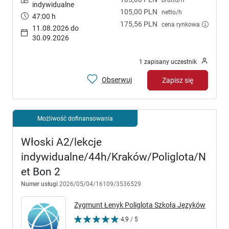
indywidualne
105,00 PLN
netto/h
47:00 h
175,56 PLN
cena rynkowa
11.08.2026 do
30.09.2026
1 zapisany uczestnik
Obserwuj
Zapisz się
Możliwość dofinansowania
Włoski A2/lekcje
indywidualne/44h/Kraków/Poliglota/N
et Bon 2
Numer usługi
2026/05/04/16109/3536529
Zygmunt Łenyk Poliglota Szkoła Języków
4,9 / 5