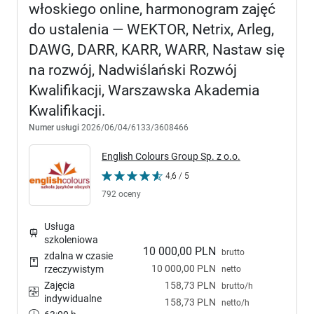
włoskiego online, harmonogram zajęć
do ustalenia — WEKTOR, Netrix, Arleg,
DAWG, DARR, KARR, WARR, Nastaw się
na rozwój, Nadwiślański Rozwój
Kwalifikacji, Warszawska Akademia
Kwalifikacji.
Numer usługi
2026/06/04/6133/3608466
English Colours Group Sp. z o.o.
4,6 / 5
792 oceny
Usługa
szkoleniowa
10 000,00 PLN
brutto
zdalna w czasie
10 000,00 PLN
rzeczywistym
netto
Zajęcia
158,73 PLN
brutto/h
indywidualne
158,73 PLN
netto/h