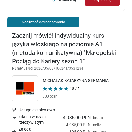
Możliwość dofinansowania
Zacznij mówić! Indywidualny kurs
języka włoskiego na poziomie A1
(metoda komunikatywna) "Małopolski
Pociąg do Kariery sezon 1"
Numer usługi
2026/05/03/166241/3531234
MICHALAK KATARZYNA GERMANIA
4,8 / 5
300 ocen
Usługa szkoleniowa
zdalna w czasie
4 935,00 PLN
brutto
rzeczywistym
4 935,00 PLN
netto
Zajęcia
105,00 PLN
brutto/h