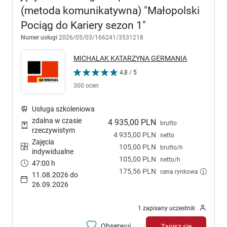
(metoda komunikatywna) "Małopolski
Pociąg do Kariery sezon 1"
Numer usługi
2026/05/03/166241/3531218
MICHALAK KATARZYNA GERMANIA
4,8 / 5
300 ocen
Usługa szkoleniowa
zdalna w czasie
4 935,00 PLN
brutto
rzeczywistym
4 935,00 PLN
netto
Zajęcia
105,00 PLN
brutto/h
indywidualne
105,00 PLN
netto/h
47:00 h
175,56 PLN
cena rynkowa
11.08.2026 do
26.09.2026
1 zapisany uczestnik
Obserwuj
Zapisz się