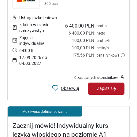
300 ocen
Usługa szkoleniowa
zdalna w czasie
6 400,00 PLN
brutto
rzeczywistym
6 400,00 PLN
netto
Zajęcia
100,00 PLN
brutto/h
indywidualne
100,00 PLN
netto/h
64:00 h
175,56 PLN
cena rynkowa
17.09.2026 do
04.03.2027
0 zapisanych uczestników
Obserwuj
Zapisz się
Możliwość dofinansowania
Zacznij mówić! Indywidualny kurs
języka włoskiego na poziomie A1