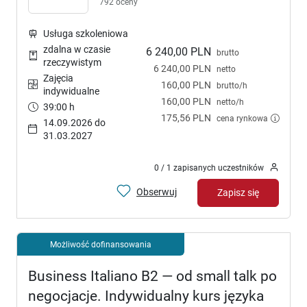
792 oceny
Usługa szkoleniowa
zdalna w czasie
6 240,00 PLN
brutto
rzeczywistym
6 240,00 PLN
netto
Zajęcia
160,00 PLN
brutto/h
indywidualne
160,00 PLN
netto/h
39:00 h
175,56 PLN
cena rynkowa
14.09.2026 do
31.03.2027
0 / 1 zapisanych uczestników
Obserwuj
Zapisz się
Możliwość dofinansowania
Business Italiano B2 — od small talk po
negocjacje. Indywidualny kurs języka