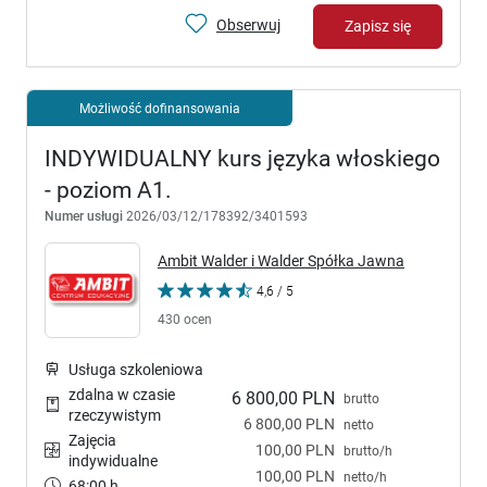
Obserwuj
Zapisz się
Możliwość dofinansowania
INDYWIDUALNY kurs języka włoskiego
- poziom A1.
Numer usługi
2026/03/12/178392/3401593
Ambit Walder i Walder Spółka Jawna
4,6 / 5
430 ocen
Usługa szkoleniowa
zdalna w czasie
6 800,00 PLN
brutto
rzeczywistym
6 800,00 PLN
netto
Zajęcia
100,00 PLN
brutto/h
indywidualne
100,00 PLN
netto/h
68:00 h