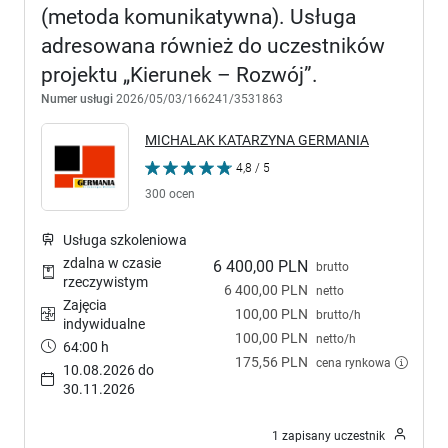
(metoda komunikatywna). Usługa
adresowana również do uczestników
projektu „Kierunek – Rozwój”.
Numer usługi
2026/05/03/166241/3531863
MICHALAK KATARZYNA GERMANIA
4,8 / 5
300 ocen
Usługa szkoleniowa
zdalna w czasie
6 400,00 PLN
brutto
rzeczywistym
6 400,00 PLN
netto
Zajęcia
100,00 PLN
brutto/h
indywidualne
100,00 PLN
netto/h
64:00 h
175,56 PLN
cena rynkowa
10.08.2026 do
30.11.2026
1 zapisany uczestnik