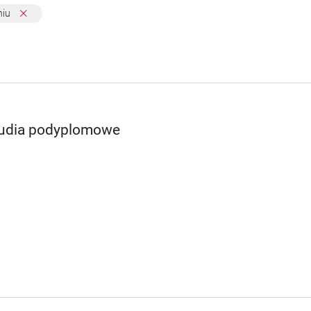
niu
studia podyplomowe