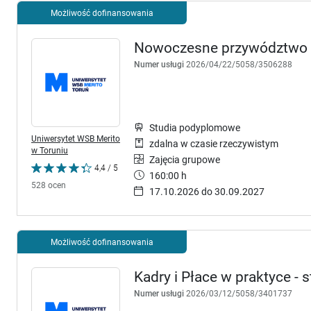
Możliwość dofinansowania
Nowoczesne przywództwo 
Numer usługi
2026/04/22/5058/3506288
Studia podyplomowe
Uniwersytet WSB Merito
zdalna w czasie rzeczywistym
w Toruniu
Zajęcia grupowe
4,4 / 5
160:00 h
528 ocen
17.10.2026 do 30.09.2027
Możliwość dofinansowania
Kadry i Płace w praktyce -
Numer usługi
2026/03/12/5058/3401737