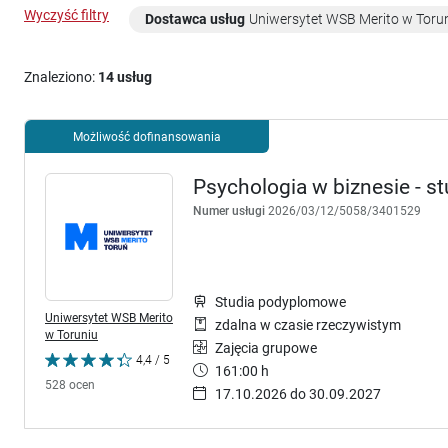
Wyczyść filtry
Dostawca usług
Uniwersytet WSB Merito w Toru
Znaleziono:
14 usług
Możliwość dofinansowania
Psychologia w biznesie - 
Numer usługi
2026/03/12/5058/3401529
Studia podyplomowe
Uniwersytet WSB Merito
zdalna w czasie rzeczywistym
w Toruniu
Zajęcia grupowe
4,4 / 5
161:00 h
528 ocen
17.10.2026 do 30.09.2027