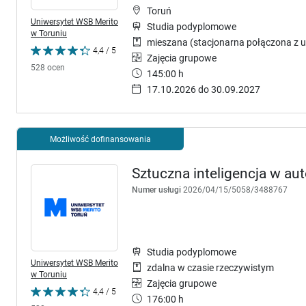
Toruń
Uniwersytet WSB Merito
Studia podyplomowe
w Toruniu
mieszana (stacjonarna połączona z u
4,4 / 5
Zajęcia grupowe
528 ocen
145:00 h
17.10.2026 do 30.09.2027
Możliwość dofinansowania
Sztuczna inteligencja w au
Numer usługi
2026/04/15/5058/3488767
Studia podyplomowe
Uniwersytet WSB Merito
zdalna w czasie rzeczywistym
w Toruniu
Zajęcia grupowe
4,4 / 5
176:00 h