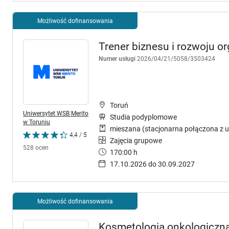
Możliwość dofinansowania
Trener biznesu i rozwoju or
Numer usługi
2026/04/21/5058/3503424
Toruń
Uniwersytet WSB Merito
Studia podyplomowe
w Toruniu
mieszana (stacjonarna połączona z u
4,4 / 5
Zajęcia grupowe
528 ocen
170:00 h
17.10.2026 do 30.09.2027
Możliwość dofinansowania
Kosmetologia onkologiczn