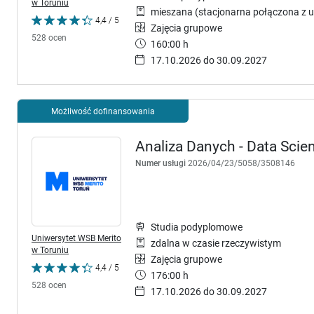
w Toruniu
mieszana (stacjonarna połączona z u
4,4 / 5
Zajęcia grupowe
528 ocen
160:00 h
17.10.2026 do 30.09.2027
Możliwość dofinansowania
Analiza Danych - Data Scie
Numer usługi
2026/04/23/5058/3508146
Studia podyplomowe
Uniwersytet WSB Merito
zdalna w czasie rzeczywistym
w Toruniu
Zajęcia grupowe
4,4 / 5
176:00 h
528 ocen
17.10.2026 do 30.09.2027