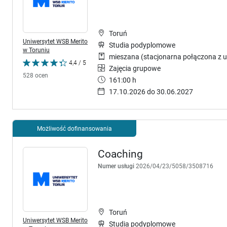
Toruń
Uniwersytet WSB Merito
Studia podyplomowe
w Toruniu
mieszana (stacjonarna połączona z u
4,4 / 5
Zajęcia grupowe
528 ocen
161:00 h
17.10.2026 do 30.06.2027
Możliwość dofinansowania
Coaching
Numer usługi
2026/04/23/5058/3508716
Toruń
Uniwersytet WSB Merito
Studia podyplomowe