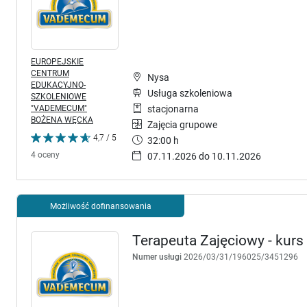
EUROPEJSKIE
CENTRUM
Nysa
EDUKACYJNO-
Usługa szkoleniowa
SZKOLENIOWE
"VADEMECUM"
stacjonarna
BOŻENA WĘCKA
Zajęcia grupowe
4,7 / 5
32:00 h
4 oceny
07.11.2026 do 10.11.2026
Możliwość dofinansowania
Terapeuta Zajęciowy - kurs
Numer usługi
2026/03/31/196025/3451296