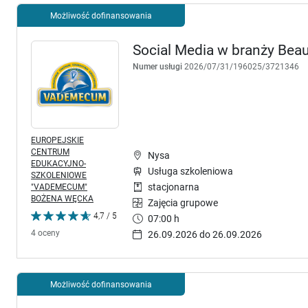
Możliwość dofinansowania
Social Media w branży Beau
Numer usługi
2026/07/31/196025/3721346
EUROPEJSKIE
CENTRUM
Nysa
EDUKACYJNO-
Usługa szkoleniowa
SZKOLENIOWE
"VADEMECUM"
stacjonarna
BOŻENA WĘCKA
Zajęcia grupowe
4,7 / 5
07:00 h
4 oceny
26.09.2026 do 26.09.2026
Możliwość dofinansowania