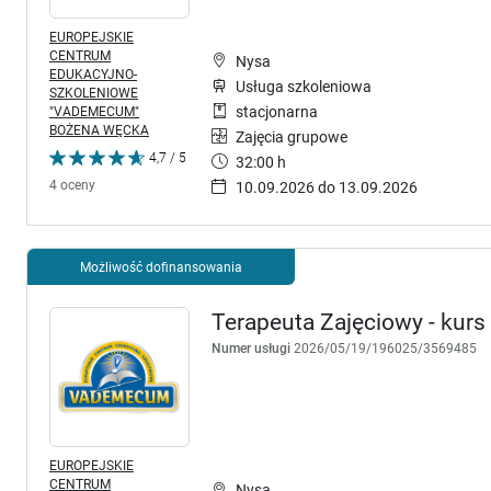
EUROPEJSKIE
CENTRUM
Nysa
EDUKACYJNO-
Usługa szkoleniowa
SZKOLENIOWE
"VADEMECUM"
stacjonarna
BOŻENA WĘCKA
Zajęcia grupowe
4,7 / 5
32:00 h
4 oceny
10.09.2026 do 13.09.2026
Możliwość dofinansowania
Terapeuta Zajęciowy - kurs
Numer usługi
2026/05/19/196025/3569485
EUROPEJSKIE
CENTRUM
Nysa