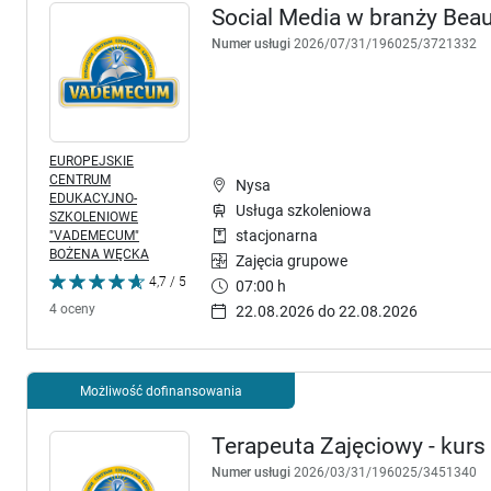
Social Media w branży Beau
Numer usługi
2026/07/31/196025/3721332
EUROPEJSKIE
CENTRUM
Nysa
EDUKACYJNO-
Usługa szkoleniowa
SZKOLENIOWE
"VADEMECUM"
stacjonarna
BOŻENA WĘCKA
Zajęcia grupowe
4,7 / 5
07:00 h
4 oceny
22.08.2026 do 22.08.2026
Możliwość dofinansowania
Terapeuta Zajęciowy - kurs
Numer usługi
2026/03/31/196025/3451340