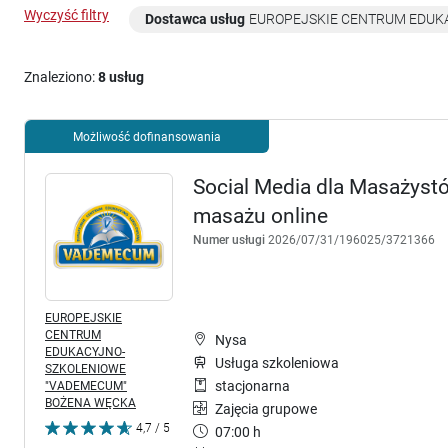
Wyczyść filtry
Dostawca usług
EUROPEJSKIE CENTRUM EDUK
Znaleziono:
8 usług
Możliwość dofinansowania
Social Media dla Masażyst
masażu online
Numer usługi
2026/07/31/196025/3721366
EUROPEJSKIE
CENTRUM
Nysa
EDUKACYJNO-
Usługa szkoleniowa
SZKOLENIOWE
"VADEMECUM"
stacjonarna
BOŻENA WĘCKA
Zajęcia grupowe
4,7 / 5
07:00 h