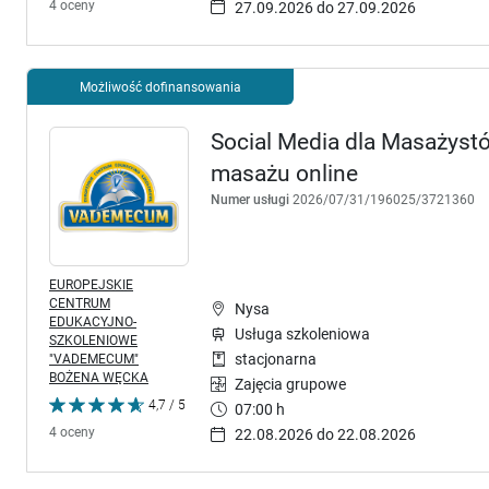
4 oceny
27.09.2026 do 27.09.2026
Możliwość dofinansowania
Social Media dla Masażyst
masażu online
Numer usługi
2026/07/31/196025/3721360
EUROPEJSKIE
CENTRUM
Nysa
EDUKACYJNO-
Usługa szkoleniowa
SZKOLENIOWE
"VADEMECUM"
stacjonarna
BOŻENA WĘCKA
Zajęcia grupowe
4,7 / 5
07:00 h
4 oceny
22.08.2026 do 22.08.2026