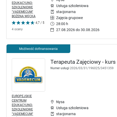
EDUKACYJNO-
Usługa szkoleniowa
SZKOLENIOWE
"VADEMECUM"
stacjonarna
BOŻENA WĘCKA
Zajęcia grupowe
4,7 / 5
28:00 h
4 oceny
27.08.2026 do 30.08.2026
Możliwość dofinansowania
Terapeuta Zajęciowy - kurs
Numer usługi
2026/03/31/196025/3451359
EUROPEJSKIE
CENTRUM
Nysa
EDUKACYJNO-
Usługa szkoleniowa
SZKOLENIOWE
"VADEMECUM"
stacjonarna