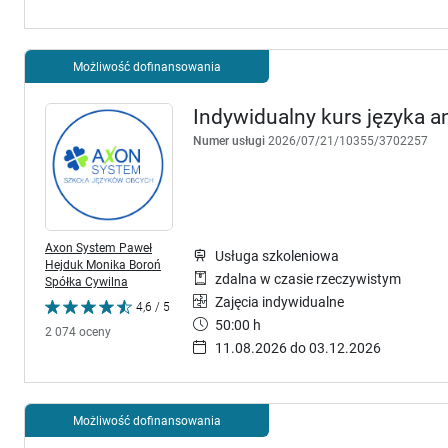
Możliwość dofinansowania
Indywidualny kurs języka a
Numer usługi
2026/07/21/10355/3702257
Axon System Paweł
Usługa szkoleniowa
Hejduk Monika Boroń
zdalna w czasie rzeczywistym
Spółka Cywilna
Zajęcia indywidualne
4,6 / 5
50:00 h
2 074 oceny
11.08.2026 do 03.12.2026
Możliwość dofinansowania