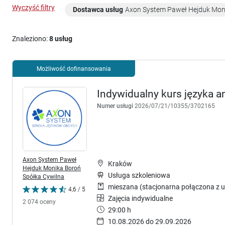
Wyczyść filtry
Dostawca usług
Axon System Paweł Hejduk Mon
Znaleziono:
8 usług
Możliwość dofinansowania
Indywidualny kurs języka a
Numer usługi
2026/07/21/10355/3702165
Axon System Paweł
Kraków
Hejduk Monika Boroń
Usługa szkoleniowa
Spółka Cywilna
mieszana (stacjonarna połączona z u
4,6 / 5
Zajęcia indywidualne
2 074 oceny
29:00 h
10.08.2026 do 29.09.2026