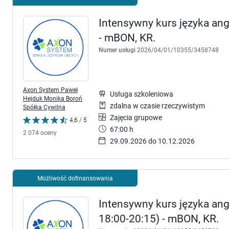
Intensywny kurs języka ang
- mBON, KR.
Numer usługi
2026/04/01/10355/3458748
Axon System Paweł
Usługa szkoleniowa
Hejduk Monika Boroń
zdalna w czasie rzeczywistym
Spółka Cywilna
Zajęcia grupowe
4,6 / 5
67:00 h
2 074 oceny
29.09.2026 do 10.12.2026
Możliwość dofinansowania
Intensywny kurs języka angi
18:00-20:15) - mBON, KR.