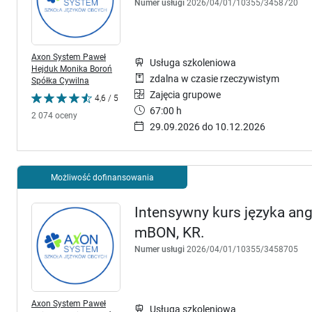
Numer usługi
2026/04/01/10355/3458720
Axon System Paweł
Usługa szkoleniowa
Hejduk Monika Boroń
zdalna w czasie rzeczywistym
Spółka Cywilna
Zajęcia grupowe
4,6 / 5
67:00 h
2 074 oceny
29.09.2026 do 10.12.2026
Możliwość dofinansowania
Intensywny kurs języka ang
mBON, KR.
Numer usługi
2026/04/01/10355/3458705
Axon System Paweł
Usługa szkoleniowa