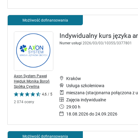
Możliwość dofinansowania
Indywidualny kurs języka a
Numer usługi
2026/03/03/10355/3377801
Axon System Paweł
Kraków
Hejduk Monika Boroń
Usługa szkoleniowa
Spółka Cywilna
mieszana (stacjonarna połączona z u
4,6 / 5
Zajęcia indywidualne
2 074 oceny
29:00 h
18.08.2026 do 24.09.2026
Możliwość dofinansowania