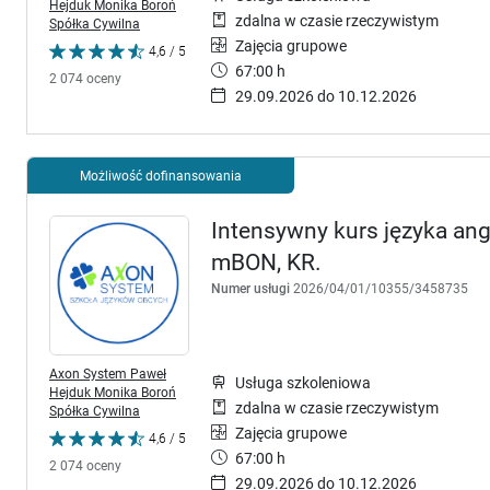
Hejduk Monika Boroń
zdalna w czasie rzeczywistym
Spółka Cywilna
Zajęcia grupowe
4,6 / 5
67:00 h
2 074 oceny
29.09.2026 do 10.12.2026
Możliwość dofinansowania
Intensywny kurs języka ang
mBON, KR.
Numer usługi
2026/04/01/10355/3458735
Axon System Paweł
Usługa szkoleniowa
Hejduk Monika Boroń
zdalna w czasie rzeczywistym
Spółka Cywilna
Zajęcia grupowe
4,6 / 5
67:00 h
2 074 oceny
29.09.2026 do 10.12.2026