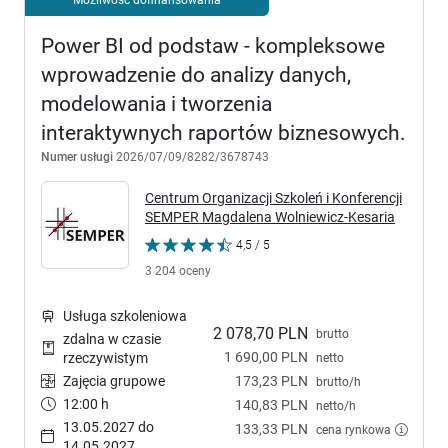
Power BI od podstaw - kompleksowe
wprowadzenie do analizy danych,
modelowania i tworzenia
interaktywnych raportów biznesowych.
Numer usługi
2026/07/09/8282/3678743
Centrum Organizacji Szkoleń i Konferencji
SEMPER Magdalena Wolniewicz-Kesaria
4,5 / 5
3 204 oceny
Usługa szkoleniowa
2 078,70 PLN
brutto
zdalna w czasie
1 690,00 PLN
rzeczywistym
netto
Zajęcia grupowe
173,23 PLN
brutto/h
12:00 h
140,83 PLN
netto/h
13.05.2027 do
133,33 PLN
cena rynkowa
14.05.2027