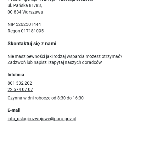
ul. Pańska 81/83,
00-834 Warszawa
NIP 5262501444
Regon 017181095
Skontaktuj się z nami
Nie masz pewności jaki rodzaj wsparcia możesz otrzymać?
Zadzwoń lub napisz i zapytaj naszych doradców
Infolinia
801 332 202
22 574 07 07
Czynna w dni robocze od 8:30 do 16:30
E-mail
info_uslugirozwojowe@parp.gov.pl