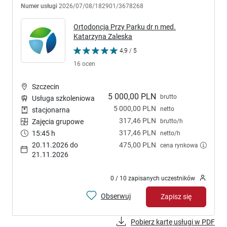
Numer usługi
2026/07/08/182901/3678268
Ortodoncja Przy Parku dr n med.
Katarzyna Zaleska
4,9 / 5
16 ocen
Szczecin
5 000,00 PLN
brutto
Usługa szkoleniowa
5 000,00 PLN
netto
stacjonarna
317,46 PLN
brutto/h
Zajęcia grupowe
317,46 PLN
15:45 h
netto/h
20.11.2026 do
475,00 PLN
cena rynkowa
21.11.2026
0 / 10 zapisanych uczestników
Obserwuj
Zapisz się
Pobierz kartę usługi w PDF