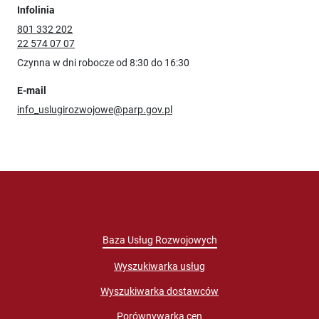
Infolinia
801 332 202
22 574 07 07
Czynna w dni robocze od 8:30 do 16:30
E-mail
info_uslugirozwojowe@parp.gov.pl
Baza Usług Rozwojowych
Wyszukiwarka usług
Wyszukiwarka dostawców
Porównywarka cen