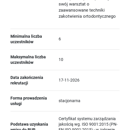
swój warsztat o
zaawansowane techniki
zakotwienia ortodontycznego
Minimalna liczba
6
uczestników
Maksymalna liczba
10
uczestników
Data zakończenia
17-11-2026
rekrutacji
Forma prowadzenia
stacjonarna
usługi
Certyfikat systemu zarządzania
Podstawa uzyskania
jakością wg. ISO 9001:2015 (PN-
wpisu do BUR
EN ISO 9001:2015) - w zakresie