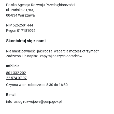
Polska Agencja Rozwoju Przedsiębiorczości
ul. Pańska 81/83,
00-834 Warszawa
NIP 5262501444
Regon 017181095
Skontaktuj się z nami
Nie masz pewności jaki rodzaj wsparcia możesz otrzymać?
Zadzwoń lub napisz i zapytaj naszych doradców
Infolinia
801 332 202
22 574 07 07
Czynna w dni robocze od 8:30 do 16:30
E-mail
info_uslugirozwojowe@parp.gov.pl