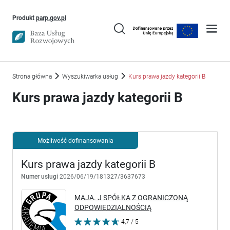
Uwaga, link otworzy się w nowym oknie
Produkt
parp.gov.pl
Strona główna
Wyszukiwarka usług
Kurs prawa jazdy kategorii B
Kurs prawa jazdy kategorii B
Możliwość dofinansowania
Kurs prawa jazdy kategorii B
Numer usługi
2026/06/19/181327/3637673
MAJA. J SPÓŁKA Z OGRANICZONĄ
ODPOWIEDZIALNOŚCIĄ
4,7 / 5