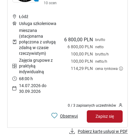
10 ocen
Łódź
Usługa szkoleniowa
mieszana
(stacjonarna
6 800,00 PLN
brutto
połączona z usługą
6 800,00 PLN
netto
zdalną w czasie
rzeczywistym)
100,00 PLN
brutto/h
Zajęcia grupowe z
100,00 PLN
netto/h
praktyką
114,29 PLN
cena rynkowa
indywidualną
68:00 h
14.07.2026 do
30.09.2026
0 / 3 zapisanych uczestników
Obserwuj
Zapisz się
Pobierz kartę usługi w PDF