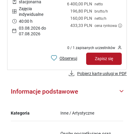
stacjonarna
6 400,00 PLN
netto
Zajęcia
196,80 PLN
brutto/h
indywidualne
160,00 PLN
netto/h
40:00 h
433,33 PLN
cena rynkowa
03.08.2026 do
07.08.2026
0 / 1 zapisanych uczestników
Obserwuj
Zapisz się
Pobierz kartę usługi w PDF
Informacje podstawowe
Kategoria
Inne / Artystyczne
Osoby początkujące oraz