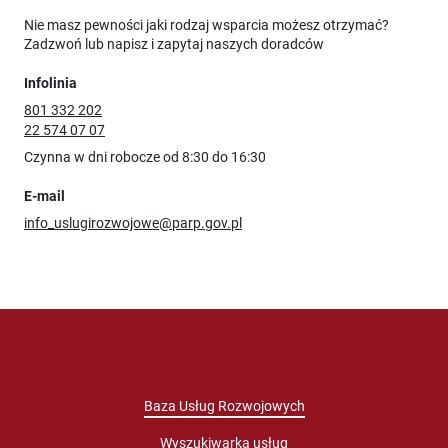
Nie masz pewności jaki rodzaj wsparcia możesz otrzymać?
Zadzwoń lub napisz i zapytaj naszych doradców
Infolinia
801 332 202
22 574 07 07
Czynna w dni robocze od 8:30 do 16:30
E-mail
info_uslugirozwojowe@parp.gov.pl
Baza Usług Rozwojowych
Wyszukiwarka usług