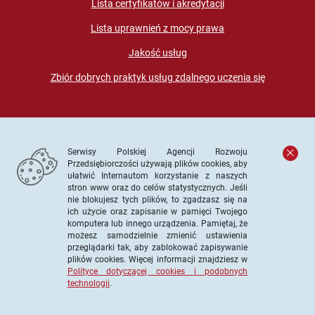
Lista certyfikatów i akredytacji
Lista uprawnień z mocy prawa
Jakość usług
Zbiór dobrych praktyk usług zdalnego uczenia się
Serwisy Polskiej Agencji Rozwoju
Przedsiębiorczości używają plików cookies, aby
ułatwić Internautom korzystanie z naszych
stron www oraz do celów statystycznych. Jeśli
© PARP. Wszelkie prawa zastrzeżone
nie blokujesz tych plików, to zgadzasz się na
ich użycie oraz zapisanie w pamięci Twojego
komputera lub innego urządzenia. Pamiętaj, że
możesz samodzielnie zmienić ustawienia
przeglądarki tak, aby zablokować zapisywanie
Projekt współfinansowany ze środków Unii Europejskiej w
plików cookies. Więcej informacji znajdziesz w
ramach Europejskiego Funduszu Społecznego
Polityce dotyczącej cookies i podobnych
technologii
.