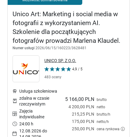
Unico Art: Marketing i social media w
fotografii z wykorzystaniem AI.
Szkolenie dla początkujących
fotografów prowadzi Marlena Klaudel.
Numer usługi
2026/06/15/160223/3628481
UNICO SP. Z O.O.
4,9 / 5
483 oceny
Usługa szkoleniowa
zdalna w czasie
5 166,00 PLN
brutto
rzeczywistym
4 200,00 PLN
netto
Zajęcia
215,25 PLN
brutto/h
indywidualne
175,00 PLN
netto/h
24:00 h
250,00 PLN
cena rynkowa
12.08.2026 do
14.08.2026