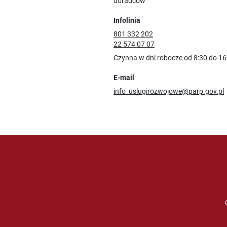
doradców
Infolinia
801 332 202
22 574 07 07
Czynna w dni robocze od 8:30 do 16
E-mail
info_uslugirozwojowe@parp.gov.pl