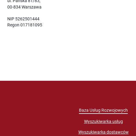
ul. Pańska 81/83,
00-834 Warszawa
NIP 5262501444
Regon 017181095
Baza Usług Rozwojowych
Wyszukiwarka usług
Wyszukiwarka dostawców