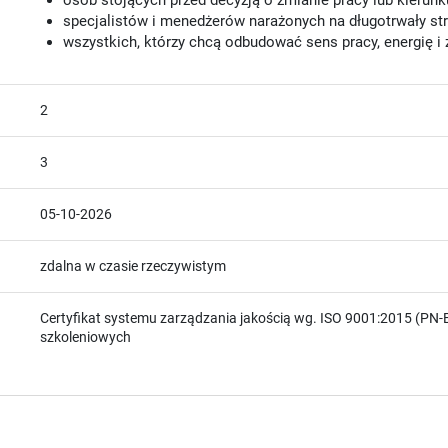
osób stojących przed decyzją o zmianie pracy lub kieru
specjalistów i menedżerów narażonych na długotrwały str
wszystkich, którzy chcą odbudować sens pracy, energię i
2
3
05-10-2026
zdalna w czasie rzeczywistym
Certyfikat systemu zarządzania jakością wg. ISO 9001:2015 (PN-E
szkoleniowych