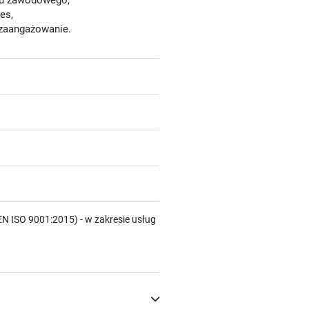
nku zawodowego,
es,
 zaangażowanie.
N ISO 9001:2015) - w zakresie usług