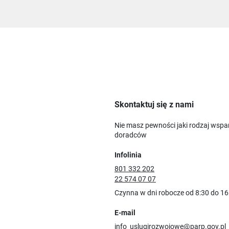
Skontaktuj się z nami
Nie masz pewności jaki rodzaj wspa
doradców
Infolinia
801 332 202
22 574 07 07
Czynna w dni robocze od 8:30 do 16
E-mail
info_uslugirozwojowe@parp.gov.pl