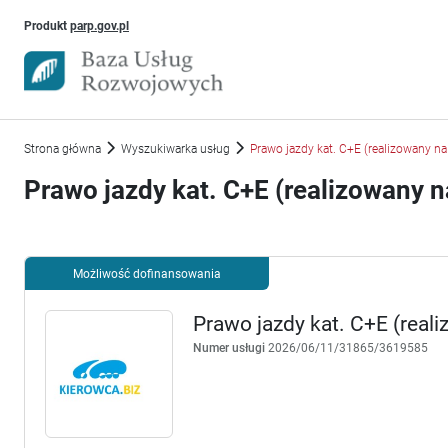
Uwaga, link otworzy się w nowym oknie
Produkt
parp.gov.pl
Strona główna
Wyszukiwarka usług
Prawo jazdy kat. C+E (realizowany n
Prawo jazdy kat. C+E (realizowany 
Możliwość dofinansowania
Prawo jazdy kat. C+E (real
Numer usługi
2026/06/11/31865/3619585