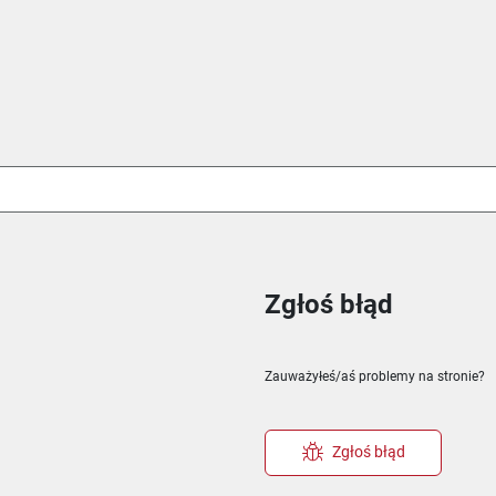
Zgłoś błąd
ie
m oknie
nowym oknie
Zauważyłeś/aś problemy na stronie?
Zgłoś błąd