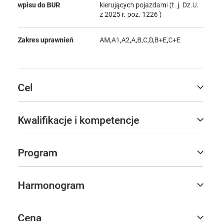
wpisu do BUR
kierujących pojazdami (t. j. Dz.U.
z 2025 r. poz. 1226 )
Zakres uprawnień
AM,A1,A2,A,B,C,D,B+E,C+E
Cel
Kwalifikacje i kompetencje
Program
Harmonogram
Cena