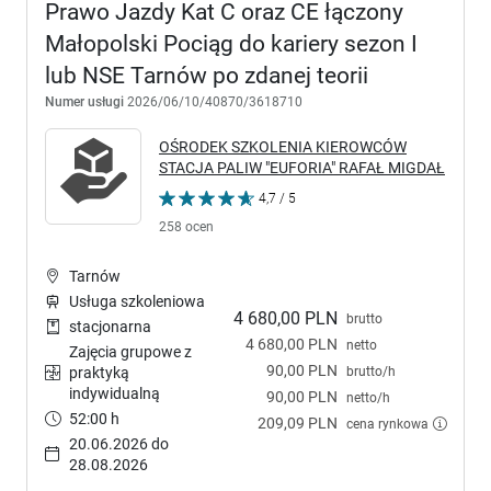
Prawo Jazdy Kat C oraz CE łączony
Małopolski Pociąg do kariery sezon I
lub NSE Tarnów po zdanej teorii
Numer usługi
2026/06/10/40870/3618710
OŚRODEK SZKOLENIA KIEROWCÓW
STACJA PALIW "EUFORIA" RAFAŁ MIGDAŁ
4,7 / 5
258 ocen
Tarnów
Usługa szkoleniowa
4 680,00 PLN
brutto
stacjonarna
4 680,00 PLN
netto
Zajęcia grupowe z
90,00 PLN
brutto/h
praktyką
indywidualną
90,00 PLN
netto/h
52:00 h
209,09 PLN
cena rynkowa
20.06.2026 do
28.08.2026