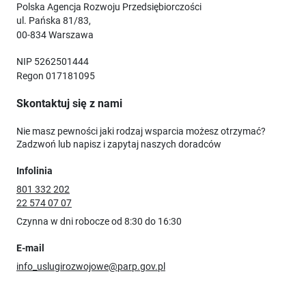
Polska Agencja Rozwoju Przedsiębiorczości
ul. Pańska 81/83,
00-834 Warszawa
NIP 5262501444
Regon 017181095
Skontaktuj się z nami
Nie masz pewności jaki rodzaj wsparcia możesz otrzymać?
Zadzwoń lub napisz i zapytaj naszych doradców
Infolinia
801 332 202
22 574 07 07
Czynna w dni robocze od 8:30 do 16:30
E-mail
info_uslugirozwojowe@parp.gov.pl