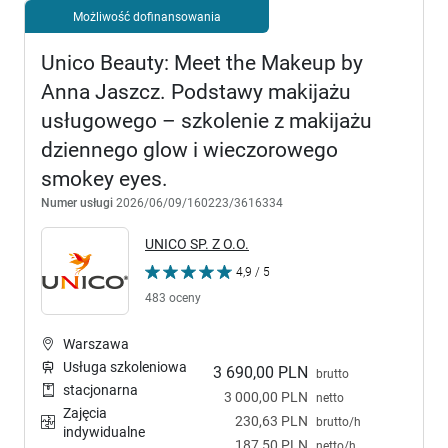
Możliwość dofinansowania
Unico Beauty: Meet the Makeup by
Anna Jaszcz. Podstawy makijażu
usługowego – szkolenie z makijażu
dziennego glow i wieczorowego
smokey eyes.
Numer usługi
2026/06/09/160223/3616334
UNICO SP. Z O.O.
4,9 / 5
483 oceny
Warszawa
Usługa szkoleniowa
3 690,00 PLN
brutto
stacjonarna
3 000,00 PLN
netto
Zajęcia
230,63 PLN
brutto/h
indywidualne
187,50 PLN
netto/h